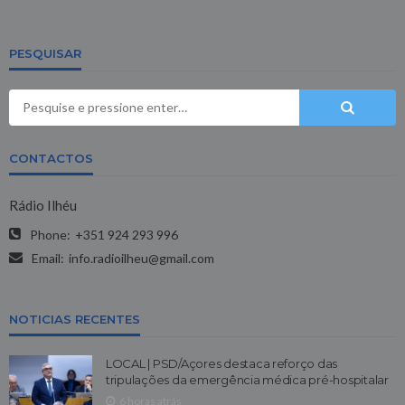
PESQUISAR
CONTACTOS
Rádio Ilhéu
Phone:
+351 924 293 996
Email:
info.radioilheu@gmail.com
NOTICIAS RECENTES
LOCAL | PSD/Açores destaca reforço das
tripulações da emergência médica pré-hospitalar
6 horas atrás