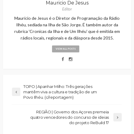
Mauricio De Jesus
Editor
Maurício de Jesus é o Diretor de Programação da Rádio
Ilhéu, sediada na Ilha de São Jorge. É também autor da
rubrica 'Cronicas da Ilha e de Um Ilhéu' que é emitida em
rádios locais, regionais e da diáspora desde 2015.
VIEW ALL POSTS
TOPO | Apanhar Milho: Três gerações
mantêm viva a cultura e tradição de um
Povo Ilhéu. (c/reportagem)
REGIÃO | Governo dos Açores premeia
quatro vencedores do concurso de ideias
do projeto ReBuild 17