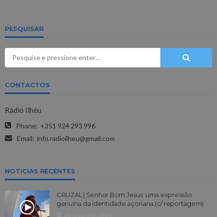
PESQUISAR
CONTACTOS
Rádio Ilhéu
Phone:
+351 924 293 996
Email:
info.radioilheu@gmail.com
NOTICIAS RECENTES
CRUZAL | Senhor Bom Jesus: uma expressão
genuína da identidade açoriana (c/ reportagem)
30 segundos atrás