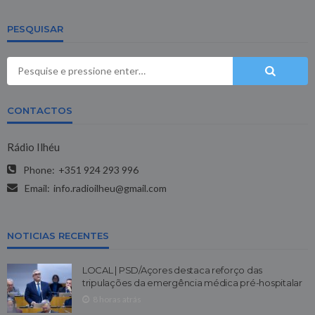
PESQUISAR
CONTACTOS
Rádio Ilhéu
Phone:
+351 924 293 996
Email:
info.radioilheu@gmail.com
NOTICIAS RECENTES
LOCAL | PSD/Açores destaca reforço das
tripulações da emergência médica pré-hospitalar
8 horas atrás