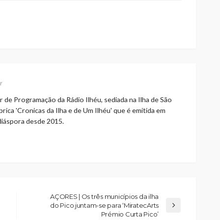
r
r de Programação da Rádio Ilhéu, sediada na Ilha de São
rica 'Cronicas da Ilha e de Um Ilhéu' que é emitida em
 diáspora desde 2015.
AÇORES | Os três municípios da ilha
do Pico juntam-se para ‘MiratecArts
Prémio Curta Pico’