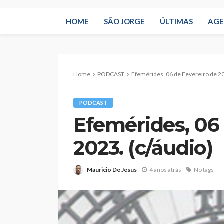
HOME
SÃO JORGE
ÚLTIMAS
AG
Home
PODCAST
Efemérides, 06 de Fevereiro de 20
PODCAST
Efemérides, 06 
2023. (c/áudio)
Mauricio De Jesus
4 anos atrás
No tags