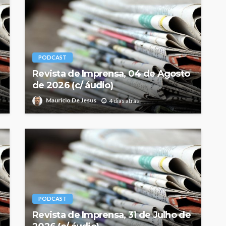
PODCAST
Revista de Imprensa, 04 de Agosto
de 2026 (c/ áudio)
Mauricio De Jesus
4 dias atrás
PODCAST
Revista de Imprensa, 31 de Julho de