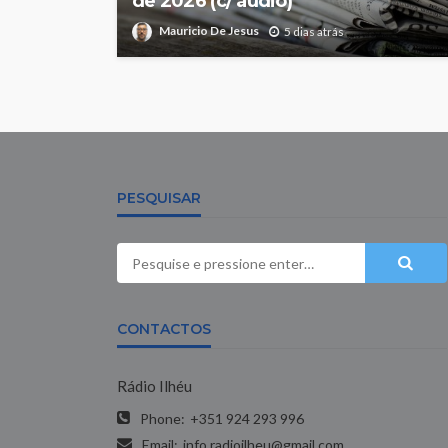
de 2026 (c/ áudio)
Mauricio De Jesus
5 dias atrás
PESQUISAR
CONTACTOS
Rádio Ilhéu
Phone:
+351 924 293 996
Email:
info.radioilheu@gmail.com