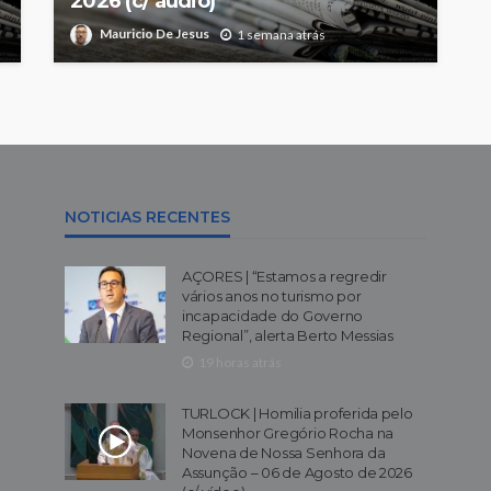
2026 (c/ áudio)
Mauricio De Jesus
1 semana atrás
NOTICIAS RECENTES
AÇORES | “Estamos a regredir
vários anos no turismo por
incapacidade do Governo
Regional”, alerta Berto Messias
19 horas atrás
TURLOCK | Homilia proferida pelo
Monsenhor Gregório Rocha na
Novena de Nossa Senhora da
Assunção – 06 de Agosto de 2026