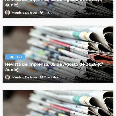
áudio)
1 dia atrás
Mauricio De Jesus
PODCAST
Revista de Imprensa, 05 de Agosto de 2026 (c/
áudio)
2 dias atrás
Mauricio De Jesus