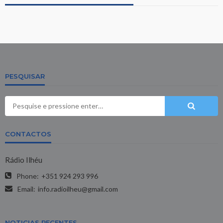
PESQUISAR
CONTACTOS
Rádio Ilhéu
Phone:
+351 924 293 996
Email:
info.radioilheu@gmail.com
NOTICIAS RECENTES