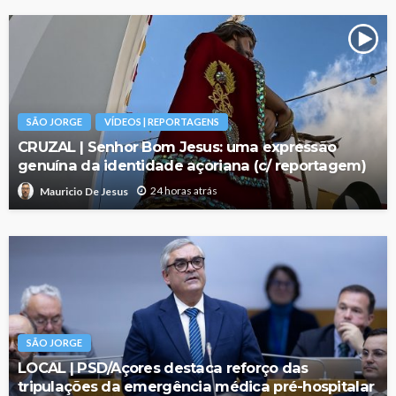
SÃO JORGE
VÍDEOS | REPORTAGENS
CRUZAL | Senhor Bom Jesus: uma expressão
genuína da identidade açoriana (c/ reportagem)
24 horas atrás
Mauricio De Jesus
SÃO JORGE
LOCAL | PSD/Açores destaca reforço das
tripulações da emergência médica pré-hospitalar