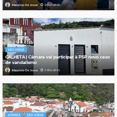
2 dias atrás
Mauricio De Jesus
SÃO JORGE
CALHETA | Câmara vai participar à PSP novo caso
de vandalismo
2 dias atrás
Mauricio De Jesus
AGENDA
SÃO JORGE