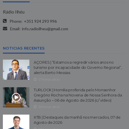
Rádio Ilhéu
Phone:
+351 924 293 996
Email:
info.radioilheu@gmail.com
NOTICIAS RECENTES
AÇORES | “Estamos a regredir vários anos no
turismo por incapacidade do Governo Regional”,
alerta Berto Messias
17 horas atrás
TURLOCK | Homilia proferida pelo Monsenhor
Gregório Rocha na Novena de Nossa Senhora da
Assunção – 06 de Agosto de 2026 (c/ vídeo)
18 horas atrás
XTB | Destaques da manhã nos mercados, 07 de
Agosto de 2026