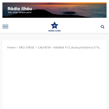
Home
SÃO JORGE
CALHETA – Voleibol. FCC alcança histórico 3.º lugar na II Divisão Nacional, Zona Açores.