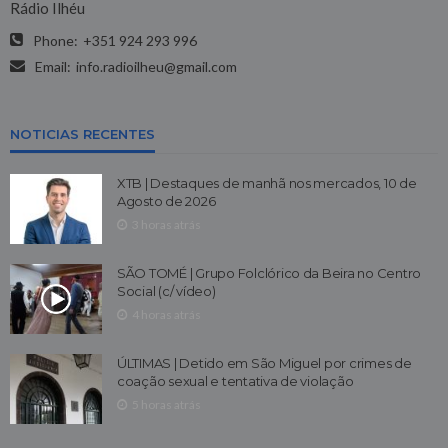
Rádio Ilhéu
Phone:
+351 924 293 996
Email:
info.radioilheu@gmail.com
NOTICIAS RECENTES
XTB | Destaques de manhã nos mercados, 10 de
Agosto de 2026
3 horas atrás
SÃO TOMÉ | Grupo Folclórico da Beira no Centro
Social (c/ vídeo)
4 horas atrás
ÚLTIMAS | Detido em São Miguel por crimes de
coação sexual e tentativa de violação
5 horas atrás