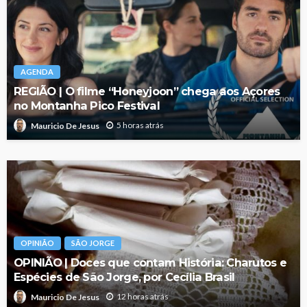
AGENDA
REGIÃO | O filme “Honeyjoon” chega aos Açores
no Montanha Pico Festival
5 horas atrás
Mauricio De Jesus
OPINIÃO
SÃO JORGE
OPINIÃO | Doces que contam História: Charutos e
Espécies de São Jorge, por Cecília Brasil
12 horas atrás
Mauricio De Jesus