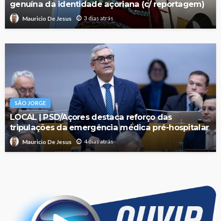
genuína da identidade açoriana (c/ reportagem)
3 dias atrás
Mauricio De Jesus
SÃO JORGE
LOCAL | PSD/Açores destaca reforço das
tripulações da emergência médica pré-hospitalar
4 dias atrás
Mauricio De Jesus