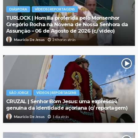
DIÁSPORA
VÍDEOS | REPORTAGENS
TURLOCK | Homilia proferida pelo Monsenhor
Gregório Rocha na Novena de Nossa Senhora da
Assunção – 06 de Agosto de 2026 (c/ vídeo)
24 horas atrás
Mauricio De Jesus
SÃO JORGE
VÍDEOS | REPORTAGENS
CRUZAL | Senhor Bom Jesus: uma expressão
genuína da identidade açoriana (c/ reportagem)
1 dia atrás
Mauricio De Jesus