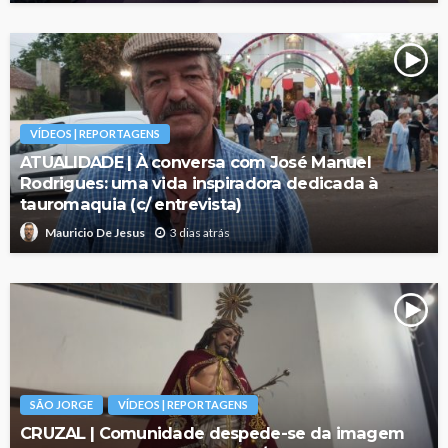
VÍDEOS | REPORTAGENS
ATUALIDADE | À conversa com José Manuel
Rodrigues: uma vida inspiradora dedicada à
tauromaquia (c/ entrevista)
3 dias atrás
Mauricio De Jesus
SÃO JORGE
VÍDEOS | REPORTAGENS
CRUZAL | Comunidade despede-se da imagem