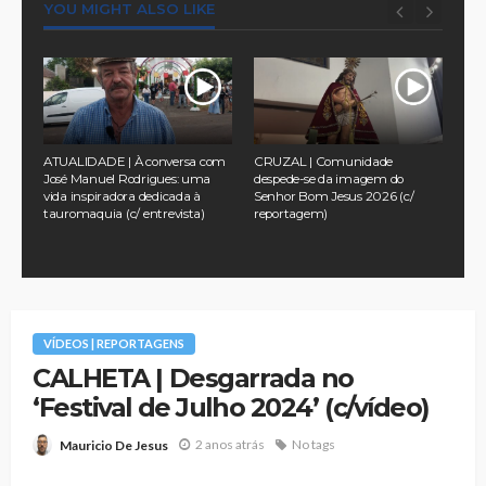
YOU MIGHT ALSO LIKE
a
ATUALIDADE | À conversa com
CRUZAL | Comunidade
TUR
 no
José Manuel Rodrigues: uma
despede-se da imagem do
pel
vida inspiradora dedicada à
Senhor Bom Jesus 2026 (c/
na 
tauromaquia (c/ entrevista)
reportagem)
Ass
202
VÍDEOS | REPORTAGENS
CALHETA | Desgarrada no
‘Festival de Julho 2024’ (c/vídeo)
2 anos atrás
No tags
Mauricio De Jesus