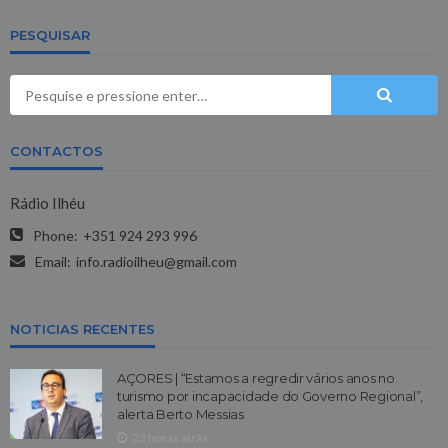
PESQUISAR
CONTACTOS
Rádio Ilhéu
Phone:
+351 924 293 996
Email:
info.radioilheu@gmail.com
NOTICIAS RECENTES
AÇORES | “Estamos a regredir vários anos no
turismo por incapacidade do Governo Regional”,
alerta Berto Messias
23 horas atrás