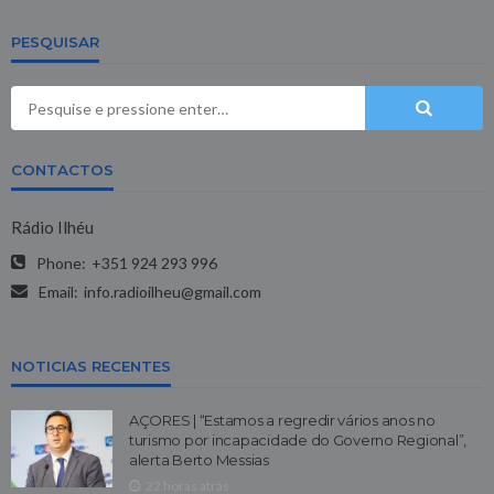
PESQUISAR
CONTACTOS
Rádio Ilhéu
Phone:
+351 924 293 996
Email:
info.radioilheu@gmail.com
NOTICIAS RECENTES
AÇORES | “Estamos a regredir vários anos no
turismo por incapacidade do Governo Regional”,
alerta Berto Messias
22 horas atrás