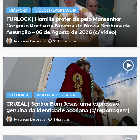
DIÁSPORA
VÍDEOS | REPORTAGENS
TURLOCK | Homilia proferida pelo Monsenhor
Gregório Rocha na Novena de Nossa Senhora da
Assunção – 06 de Agosto de 2026 (c/ vídeo)
23 horas atrás
Mauricio De Jesus
SÃO JORGE
VÍDEOS | REPORTAGENS
CRUZAL | Senhor Bom Jesus: uma expressão
genuína da identidade açoriana (c/ reportagem)
1 dia atrás
Mauricio De Jesus