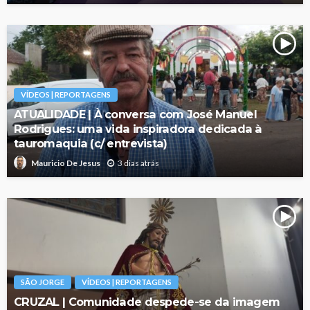
VÍDEOS | REPORTAGENS
ATUALIDADE | À conversa com José Manuel
Rodrigues: uma vida inspiradora dedicada à
tauromaquia (c/ entrevista)
3 dias atrás
Mauricio De Jesus
SÃO JORGE
VÍDEOS | REPORTAGENS
CRUZAL | Comunidade despede-se da imagem