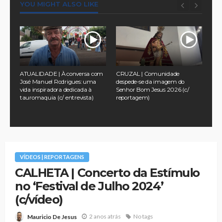
YOU MIGHT ALSO LIKE
a
ATUALIDADE | À conversa com
CRUZAL | Comunidade
TUR
 no
José Manuel Rodrigues: uma
despede-se da imagem do
pel
vida inspiradora dedicada à
Senhor Bom Jesus 2026 (c/
na 
tauromaquia (c/ entrevista)
reportagem)
Ass
202
VÍDEOS | REPORTAGENS
CALHETA | Concerto da Estímulo
no ‘Festival de Julho 2024’
(c/vídeo)
2 anos atrás
No tags
Mauricio De Jesus