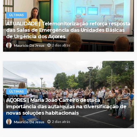
ÚLTIMAS
ATUALIDADE | Telemonitorização reforça resposta
das Salas de Emergência das Unidades Básicas
de Urgência dos Açores
2 dias atrás
Mauricio De Jesus
ÚLTIMAS
AÇORES | Maria João Carreiro destaca
importância das autarquias na diversificação de
novas soluções habitacionais
2 dias atrás
Mauricio De Jesus