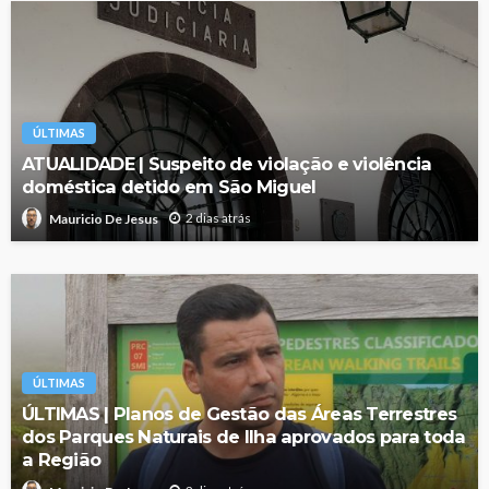
ÚLTIMAS
ATUALIDADE | Suspeito de violação e violência
doméstica detido em São Miguel
2 dias atrás
Mauricio De Jesus
ÚLTIMAS
ÚLTIMAS | Planos de Gestão das Áreas Terrestres
dos Parques Naturais de Ilha aprovados para toda
a Região