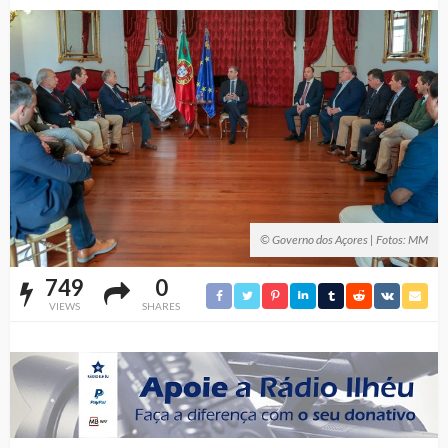
© Governo dos Açores | Fotos: MM
749
0
VIEWS
SHARES