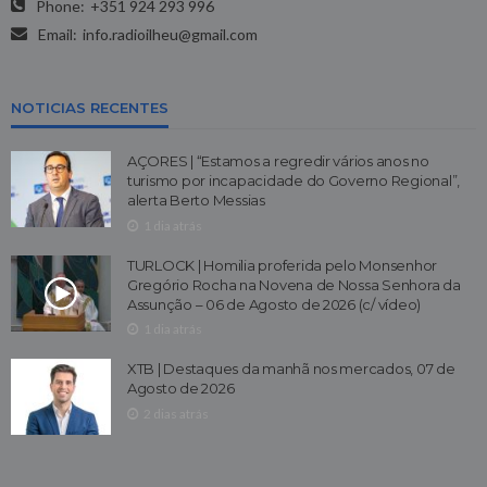
Phone:
+351 924 293 996
Email:
info.radioilheu@gmail.com
NOTICIAS RECENTES
AÇORES | “Estamos a regredir vários anos no
turismo por incapacidade do Governo Regional”,
alerta Berto Messias
1 dia atrás
TURLOCK | Homilia proferida pelo Monsenhor
Gregório Rocha na Novena de Nossa Senhora da
Assunção – 06 de Agosto de 2026 (c/ vídeo)
1 dia atrás
XTB | Destaques da manhã nos mercados, 07 de
Agosto de 2026
2 dias atrás