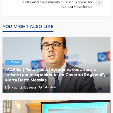
Fofinha traz espetáculo ‘Suar do Bigode’ ao
Coliseu Micaelense
YOU MIGHT ALSO LIKE
ÚLTIMAS
AÇORES | “Estamos a regredir vários anos no
turismo por incapacidade do Governo Regional”,
alerta Berto Messias
1 dia atrás
Mauricio De Jesus