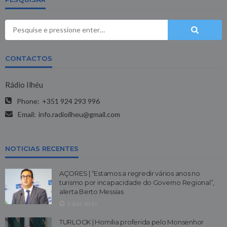
CONTACTOS
Rádio Ilhéu
Phone:
+351 924 293 996
Email:
info.radioilheu@gmail.com
NOTICIAS RECENTES
AÇORES | “Estamos a regredir vários anos no
turismo por incapacidade do Governo Regional”,
alerta Berto Messias
2 dias atrás
TURLOCK | Homilia proferida pelo Monsenhor