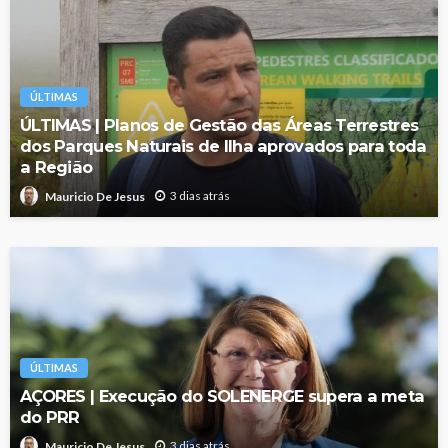
ÚLTIMAS
ÚLTIMAS | Planos de Gestão das Áreas Terrestres
dos Parques Naturais de Ilha aprovados para toda
a Região
3 dias atrás
Mauricio De Jesus
ÚLTIMAS
AÇORES | Execução do SOLENERGE supera a meta
do PRR
3 dias atrás
Mauricio De Jesus