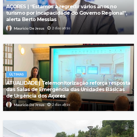
AÇORES | “Estamos a regredir vários anos no
turismo por incapacidade do Governo Regional”,
alerta Berto Messias
2 dias atrás
Mauricio De Jesus
ÚLTIMAS
ATUALIDADE | Telemonitorização reforça resposta
das Salas de Emergência das Unidades Básicas
de Urgência dos Açores
2 dias atrás
Mauricio De Jesus