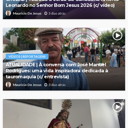
Leonardo no Senhor Bom Jesus 2026 (c/ vídeo)
3 dias atrás
Mauricio De Jesus
VÍDEOS | REPORTAGENS
ATUALIDADE | À conversa com José Manuel
Rodrigues: uma vida inspiradora dedicada à
tauromaquia (c/ entrevista)
3 dias atrás
Mauricio De Jesus