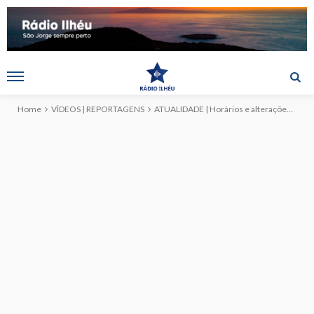
Home
VÍDEOS | REPORTAGENS
ATUALIDADE | Horários e alterações, das Eucaristias e Coroações, em época do Divino Espírito Santo (c/reportagem)