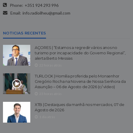
Phone:
+351 924 293 996
Email:
info.radioilheu@gmail.com
NOTICIAS RECENTES
AÇORES | “Estamos a regredir vários anos no
turismo por incapacidade do Governo Regional”,
alerta Berto Messias
22 horas atrás
TURLOCK | Homilia proferida pelo Monsenhor
Gregório Rocha na Novena de Nossa Senhora da
Assunção – 06 de Agosto de 2026 (c/ vídeo)
23 horas atrás
XTB | Destaques da manhã nos mercados, 07 de
Agosto de 2026
1 dia atrás