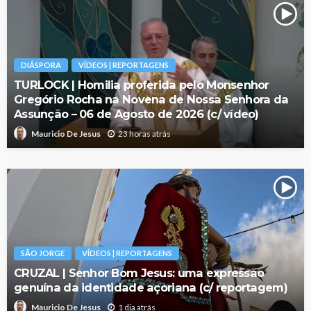
DIÁSPORA
VÍDEOS | REPORTAGENS
TURLOCK | Homilia proferida pelo Monsenhor
Gregório Rocha na Novena de Nossa Senhora da
Assunção – 06 de Agosto de 2026 (c/ vídeo)
23 horas atrás
Mauricio De Jesus
SÃO JORGE
VÍDEOS | REPORTAGENS
CRUZAL | Senhor Bom Jesus: uma expressão
genuína da identidade açoriana (c/ reportagem)
1 dia atrás
Mauricio De Jesus