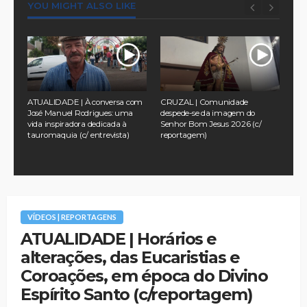
YOU MIGHT ALSO LIKE
a
ATUALIDADE | À conversa com
CRUZAL | Comunidade
TUR
 no
José Manuel Rodrigues: uma
despede-se da imagem do
pel
vida inspiradora dedicada à
Senhor Bom Jesus 2026 (c/
na 
tauromaquia (c/ entrevista)
reportagem)
Ass
202
VÍDEOS | REPORTAGENS
ATUALIDADE | Horários e
alterações, das Eucaristias e
Coroações, em época do Divino
Espírito Santo (c/reportagem)