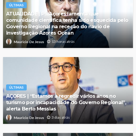
ÚLTIMAS
ATUALIDADE | PS/Açores lamenta que
comunidade científica tenha sido esquecida pelo
Governo Regional na receção do navio de
investigação Azores Ocean
13 horas atrás
Mauricio De Jesus
ÚLTIMAS
AÇORES | “Estamos a regredir vários anos no
turismo por incapacidade do Governo Regional”,
alerta Berto Messias
3 dias atrás
Mauricio De Jesus