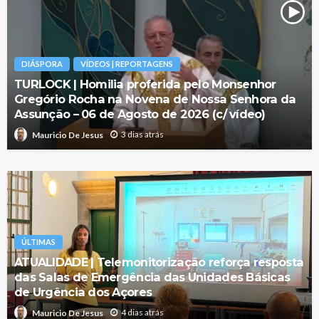
DIÁSPORA
VÍDEOS | REPORTAGENS
TURLOCK | Homilia proferida pelo Monsenhor
Gregório Rocha na Novena de Nossa Senhora da
Assunção – 06 de Agosto de 2026 (c/ vídeo)
3 dias atrás
Mauricio De Jesus
ÚLTIMAS
ATUALIDADE | Telemonitorização reforça resposta
das Salas de Emergência das Unidades Básicas
de Urgência dos Açores
4 dias atrás
Mauricio De Jesus