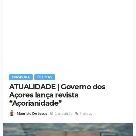
DIÁSPORA
ÚLTIMAS
ATUALIDADE | Governo dos
Açores lança revista
“Açorianidade”
1 ano atrás
No tags
Mauricio De Jesus