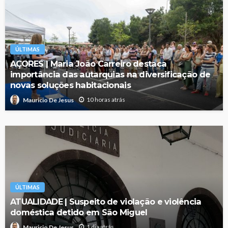
ÚLTIMAS
AÇORES | Maria João Carreiro destaca
importância das autarquias na diversificação de
novas soluções habitacionais
10 horas atrás
Mauricio De Jesus
ÚLTIMAS
ATUALIDADE | Suspeito de violação e violência
doméstica detido em São Miguel
1 dia atrás
Mauricio De Jesus