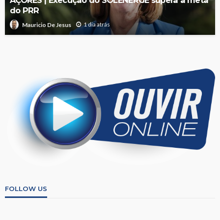
AÇORES | Execução do SOLENERGE supera a meta
do PRR
1 dia atrás
Mauricio De Jesus
FOLLOW US