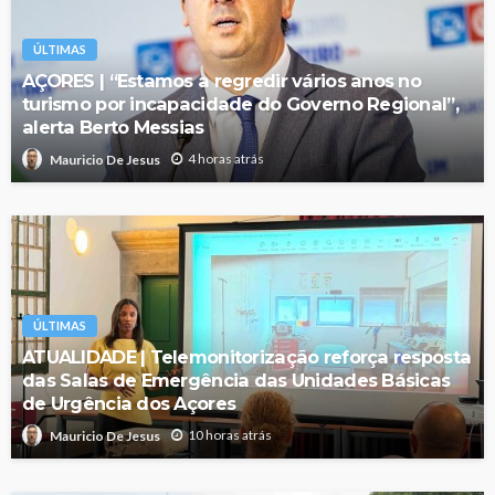
ÚLTIMAS
AÇORES | “Estamos a regredir vários anos no
turismo por incapacidade do Governo Regional”,
alerta Berto Messias
4 horas atrás
Mauricio De Jesus
ÚLTIMAS
ATUALIDADE | Telemonitorização reforça resposta
das Salas de Emergência das Unidades Básicas
de Urgência dos Açores
10 horas atrás
Mauricio De Jesus