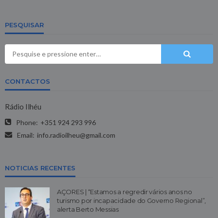
PESQUISAR
CONTACTOS
Rádio Ilhéu
Phone:
+351 924 293 996
Email:
info.radioilheu@gmail.com
NOTICIAS RECENTES
AÇORES | “Estamos a regredir vários anos no
turismo por incapacidade do Governo Regional”,
alerta Berto Messias