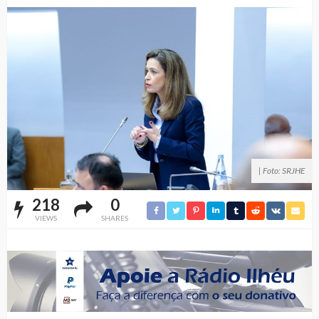
| Foto: SRJHE
218
0
VIEWS
SHARES