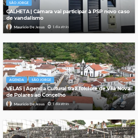
SÃO JORGE
CALHETA | Câmara vai participar à PSP novo caso
de vandalismo
1 dia atrás
Mauricio De Jesus
AGENDA
SÃO JORGE
VELAS | Agenda Cultural traz folclore de Vila Nova
de Poiares ao Concelho
1 dia atrás
Mauricio De Jesus