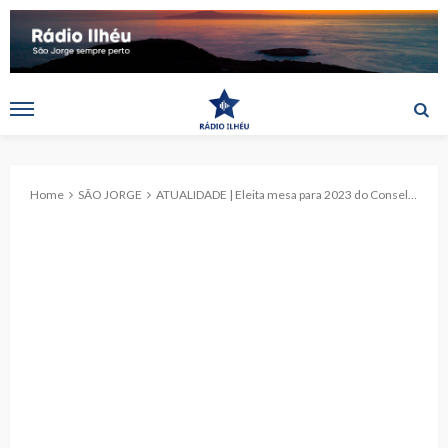
Home
SÃO JORGE
ATUALIDADE | Eleita mesa para 2023 do Conselho de Ilha de São Jorge: Lena Amaral mantém-se como Presidente.