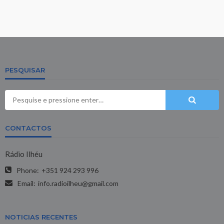
PESQUISAR
CONTACTOS
Rádio Ilhéu
Phone:
+351 924 293 996
Email:
info.radioilheu@gmail.com
NOTICIAS RECENTES