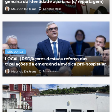
genuína da identidade açoriana (c/ reportagem)
13 horas atrás
Mauricio De Jesus
SÃO JORGE
LOCAL | PSD/Açores destaca reforço das
tripulações da emergência médica pré-hospitalar
1 dia atrás
Mauricio De Jesus