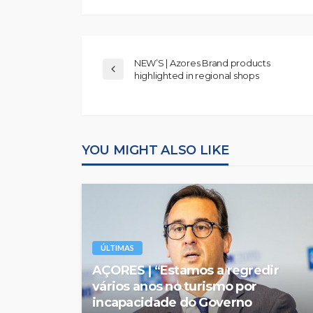
NEW’S | Azores Brand products
highlighted in regional shops
YOU MIGHT ALSO LIKE
ÚLTIMAS
AÇORES | “Estamos a regredir
vários anos no turismo por
incapacidade do Governo