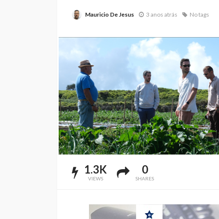
Mauricio De Jesus
3 anos atrás
No tags
1.3K
0
VIEWS
SHARES