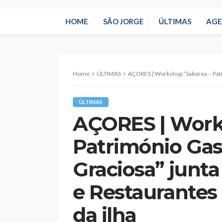
HOME
SÃO JORGE
ÚLTIMAS
AG
Home
ÚLTIMAS
AÇORES | Workshop “Saborea – Património Gastronómico da Grac
ÚLTIMAS
AÇORES | Work
Património Ga
Graciosa” junta
e Restaurantes
da ilha