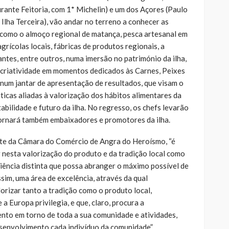
urante Feitoria, com 1* Michelin) e um dos Açores (Paulo
 Ilha Terceira), vão andar no terreno a conhecer as
, como o almoço regional de matança, pesca artesanal em
agrícolas locais, fábricas de produtos regionais, a
ntes, entre outros, numa imersão no património da ilha,
 e criatividade em momentos dedicados às Carnes, Peixes
um jantar de apresentação de resultados, que visam o
icas aliadas à valorização dos hábitos alimentares da
abilidade e futuro da ilha. No regresso, os chefs levarão
ornará também embaixadores e promotores da ilha.
te da Câmara do Comércio de Angra do Heroísmo, “é
r nesta valorização do produto e da tradição local como
ência distinta que possa abranger o máximo possível de
sim, uma área de excelência, através da qual
orizar tanto a tradição como o produto local,
 Europa privilegia, e que, claro, procura a
nto em torno de toda a sua comunidade e atividades,
senvolvimento cada indivíduo da comunidade”.