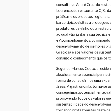
consultor, e André Cruz, do resta
Lourenço, do restaurante Q.B., da
práticas e os produtos regionais
barco típico, visitas a produções 
produtores de vinho ou a restaura
ao qual vão juntar a sua técnica
e Acompanhamentos, culminando n
desenvolvimento de melhores prát
Graciosa e aos valores de sustent
consigo o conhecimento que os t
Segundo Marcos Couto, presiden
absolutamente essencial persisti
forma de construirmos uma experi
áreas. A gastronomia, torna-se as
conseguimos, potencialmente, val
promovendo todos os valores que a
sustentabilidade do desenvolvime
tornando protagonistas deste de