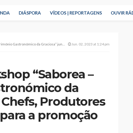
ENDA
DIÁSPORA
VÍDEOS | REPORTAGENS
OUVIR RÁ
iosa” junta Chefs, Produtores e Restaurantes para a promoção da ilha
Jun. 02, 2023 at 1:24 pm
shop “Saborea –
stronómico da
 Chefs, Produtores
 para a promoção