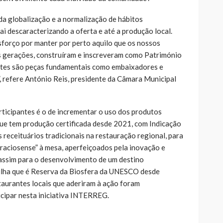
 da globalização e a normalização de hábitos
ai descaracterizando a oferta e até a produção local.
forço por manter por perto aquilo que os nossos
s gerações, construíram e inscreveram como Património
ntes são peças fundamentais como embaixadores e
 refere António Reis, presidente da Câmara Municipal
rticipantes é o de incrementar o uso dos produtos
que tem produção certificada desde 2021, com Indicação
 receituários tradicionais na restauração regional, para
graciosense” à mesa, aperfeiçoados pela inovação e
assim para o desenvolvimento de um destino
ilha que é Reserva da Biosfera da UNESCO desde
taurantes locais que aderiram à ação foram
icipar nesta iniciativa INTERREG.