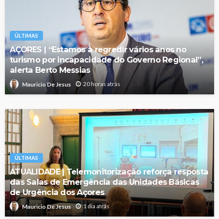
ÚLTIMAS
AÇORES | “Estamos a regredir vários anos no
turismo por incapacidade do Governo Regional”,
alerta Berto Messias
20 horas atrás
Mauricio De Jesus
ÚLTIMAS
ATUALIDADE | Telemonitorização reforça resposta
das Salas de Emergência das Unidades Básicas
de Urgência dos Açores
1 dia atrás
Mauricio De Jesus