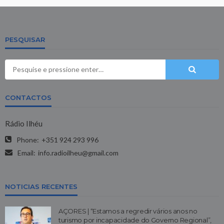
PESQUISAR
CONTACTOS
Rádio Ilhéu
Phone:
+351 924 293 996
Email:
info.radioilheu@gmail.com
NOTICIAS RECENTES
AÇORES | “Estamos a regredir vários anos no
turismo por incapacidade do Governo Regional”,