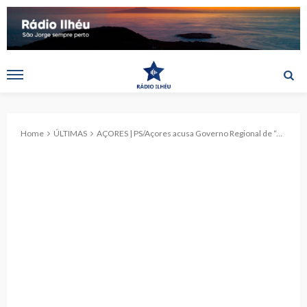
Home
ÚLTIMAS
AÇORES | PS/Açores acusa Governo Regional de “esconder” acesso aos apoios do Plano de Recuperação e Resiliência e prejudicar empresas regionais.