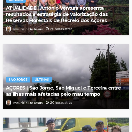
ATUALIDADE | António Ventura apresenta
resultados e estratégia de valorização das
Reservas Florestais de Recreio dos Açores
20 horas atrás
Mauricio De Jesus
SÃO JORGE
ÚLTIMAS
AÇORES | São Jorge, São Miguel e Terceira entre
as ilhas mais afetadas pelo mau tempo
20 horas atrás
Mauricio De Jesus