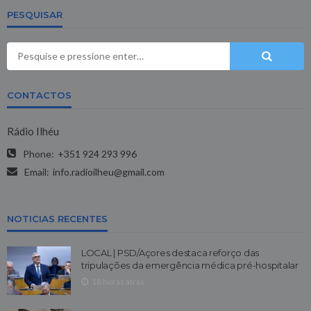
PESQUISAR
CONTACTOS
Rádio Ilhéu
Phone:
+351 924 293 996
Email:
info.radioilheu@gmail.com
NOTICIAS RECENTES
LOCAL | PSD/Açores destaca reforço das
tripulações da emergência médica pré-hospitalar
18 horas atrás