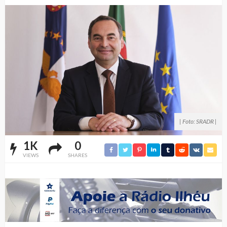
| Foto: SRADR |
1K
0
VIEWS
SHARES