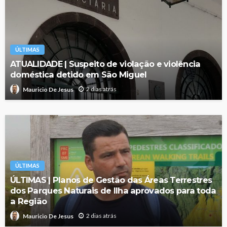
ÚLTIMAS
ATUALIDADE | Suspeito de violação e violência
doméstica detido em São Miguel
2 dias atrás
Mauricio De Jesus
ÚLTIMAS
ÚLTIMAS | Planos de Gestão das Áreas Terrestres
dos Parques Naturais de Ilha aprovados para toda
a Região
2 dias atrás
Mauricio De Jesus