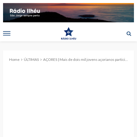
Home
ÚLTIMAS
AÇORES | Mais de dois mil jovens açorianos participam no programa OTLJ Verão 2023