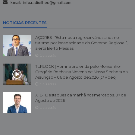
Email:
info.radioilheu@gmail.com
NOTICIAS RECENTES
AÇORES | “Estamos a regredir vários anos no
turismo por incapacidade do Governo Regional”,
alerta Berto Messias
1 dia atrás
TURLOCK | Homilia proferida pelo Monsenhor
Gregório Rocha na Novena de Nossa Senhora da
Assunção – 06 de Agosto de 2026 (c/ vídeo)
1 dia atrás
XTB | Destaques da manhã nos mercados, 07 de
Agosto de 2026
1 dia atrás