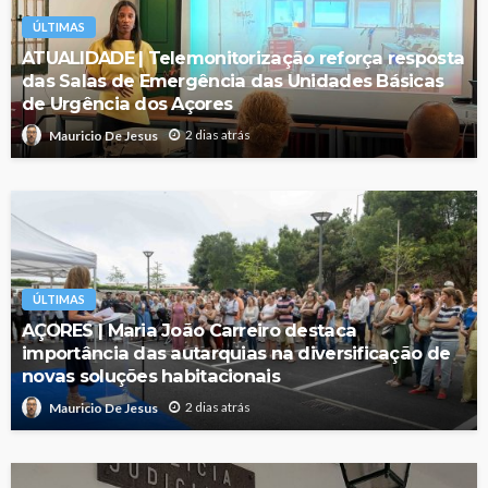
ÚLTIMAS
ATUALIDADE | Telemonitorização reforça resposta
das Salas de Emergência das Unidades Básicas
de Urgência dos Açores
2 dias atrás
Mauricio De Jesus
ÚLTIMAS
AÇORES | Maria João Carreiro destaca
importância das autarquias na diversificação de
novas soluções habitacionais
2 dias atrás
Mauricio De Jesus