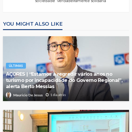
sociedade “verdadeiramente solidária”
YOU MIGHT ALSO LIKE
ÚLTIMAS
AÇORES | “Estamos a regredir vários anos no
turismo por incapacidade do Governo Regional”,
alerta Berto Messias
1 dia atrás
Mauricio De Jesus