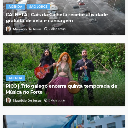
AGENDA
SÃO JORGE
CALHETA | Cais da Calheta recebe atividade
gratuita de vela e canoagem
2 dias atrás
Mauricio De Jesus
AGENDA
PICO | Trio galego encerra quinta temporada de
Música no Forte
3 dias atrás
Mauricio De Jesus