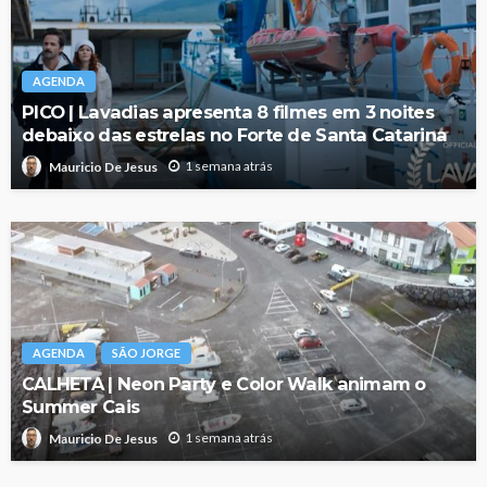
AGENDA
PICO | Lavadias apresenta 8 filmes em 3 noites
debaixo das estrelas no Forte de Santa Catarina
1 semana atrás
Mauricio De Jesus
AGENDA
SÃO JORGE
CALHETA | Neon Party e Color Walk animam o
Summer Cais
1 semana atrás
Mauricio De Jesus