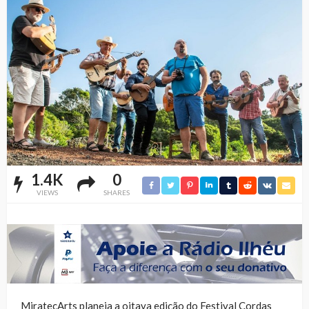
1.4K
0
VIEWS
SHARES
MiratecArts planeia a oitava edição do Festival Cordas