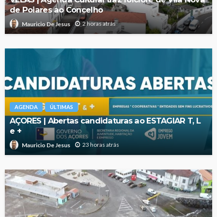
de Poiares ao Concelho
2 horas atrás
Mauricio De Jesus
AGENDA
ÚLTIMAS
AÇORES | Abertas candidaturas ao ESTAGIAR T, L
e +
23 horas atrás
Mauricio De Jesus