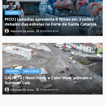
AGENDA
PICO | Lavadias apresenta 8 filmes em 3 noites
debaixo das estrelas no Forte de Santa Catarina
1 semana atrás
Mauricio De Jesus
AGENDA
SÃO JORGE
CALHETA | Neon Party e Color Walk animam o
Summer Cais
1 semana atrás
Mauricio De Jesus