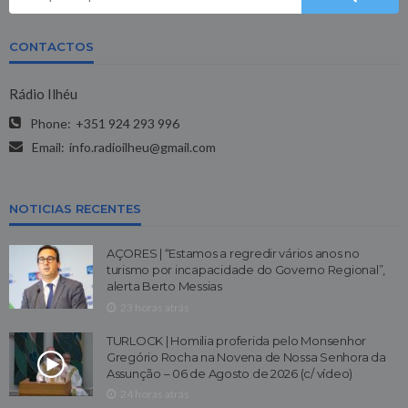
CONTACTOS
Rádio Ilhéu
Phone:
+351 924 293 996
Email:
info.radioilheu@gmail.com
NOTICIAS RECENTES
AÇORES | “Estamos a regredir vários anos no
turismo por incapacidade do Governo Regional”,
alerta Berto Messias
23 horas atrás
TURLOCK | Homilia proferida pelo Monsenhor
Gregório Rocha na Novena de Nossa Senhora da
Assunção – 06 de Agosto de 2026 (c/ vídeo)
24 horas atrás