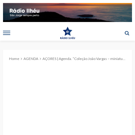
Home
AGENDA
AÇORES | Agenda. “Coleção João Vargas – miniaturas de barcos” em exposição no Museu da Indústria Baleeira, em São Roque do Pico