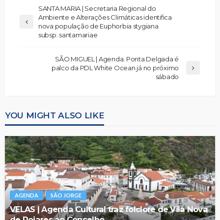
SANTA MARIA | Secretaria Regional do
Ambiente e Alterações Climáticas identifica
nova população de Euphorbia stygiana
subsp. santamariae
SÃO MIGUEL | Agenda. Ponta Delgada é
palco da PDL White Ocean já no próximo
sábado
YOU MIGHT ALSO LIKE
AGENDA
SÃO JORGE
VELAS | Agenda Cultural traz folclore de Vila Nova
de Poiares ao Concelho