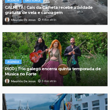
AGENDA
SÃO JORGE
CALHETA | Cais da Calheta recebe atividade
gratuita de vela e canoagem
4 dias atrás
Mauricio De Jesus
AGENDA
PICO | Trio galego encerra quinta temporada de
Música no Forte
5 dias atrás
Mauricio De Jesus