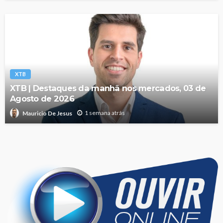
XTB
XTB | Destaques da manhã nos mercados, 03 de
Agosto de 2026
1 semana atrás
Mauricio De Jesus