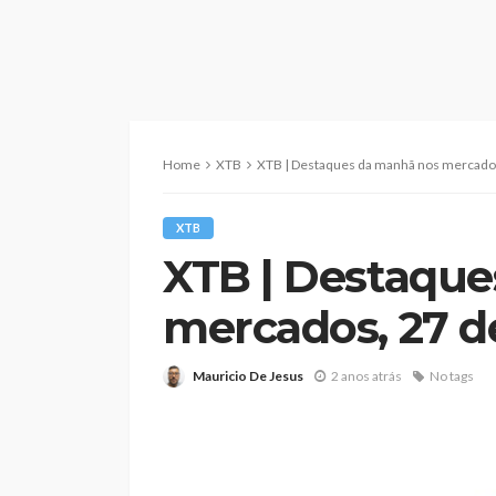
Home
XTB
XTB | Destaques da manhã nos mercados
XTB
XTB | Destaqu
mercados, 27 d
Mauricio De Jesus
2 anos atrás
No tags