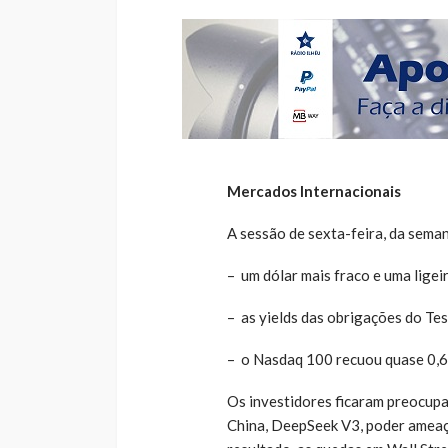
Mercados Internacionais
A sessão de sexta-feira, da sema
– um dólar mais fraco e uma ligeir
– as yields das obrigações do Te
– o Nasdaq 100 recuou quase 0,
Os investidores ficaram preocupad
China, DeepSeek V3, poder ameaç