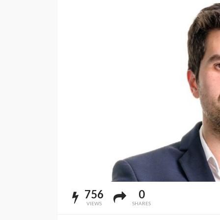
756
0
VIEWS
SHARES