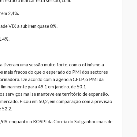
et estão a marcar esta sessão, com:
rem 2,4%.
idade VIX a subirem quase 8%.
1,4%.
na tiveram uma sessão muito forte, com o otimismo a
dos mais fracos do que o esperado do PMI dos sectores
sformadora. De acordo com a agência CFLP, o PMI da
liminarmente para 49,1 em janeiro, de 50,1
s serviços mal se manteve em território de expansão,
 mercado. Ficou em 50,2, em comparação com a previsão
 52,2.
0,9%, enquanto o KOSPI da Coreia do Sul ganhou mais de