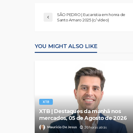
SÃO PEDRO | Eucaristia em honra de
Santo Amaro 2025 (c/ vídeo)
YOU MIGHT ALSO LIKE
XTB
XTB | Destaques da manhã nos
mercados, 05 de Agosto de 2026
Mauricio De Jesus
20 horas atrás