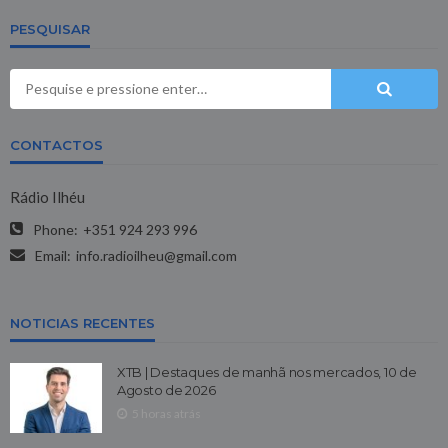
PESQUISAR
CONTACTOS
Rádio Ilhéu
Phone:
+351 924 293 996
Email:
info.radioilheu@gmail.com
NOTICIAS RECENTES
XTB | Destaques de manhã nos mercados, 10 de
Agosto de 2026
5 horas atrás