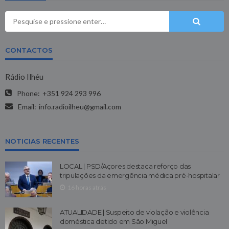
CONTACTOS
Rádio Ilhéu
Phone:
+351 924 293 996
Email:
info.radioilheu@gmail.com
NOTICIAS RECENTES
LOCAL | PSD/Açores destaca reforço das
tripulações da emergência médica pré-hospitalar
16 horas atrás
ATUALIDADE | Suspeito de violação e violência
doméstica detido em São Miguel