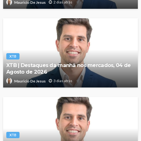
2 dias atrás
Mauricio De Jesus
XTB
XTB | Destaques da manhã nos mercados, 04 de
Agosto de 2026
3 dias atrás
Mauricio De Jesus
XTB