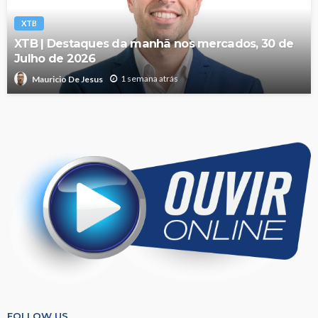
XTB
XTB | Destaques da manhã nos mercados, 30 de
Julho de 2026
1 semana atrás
Mauricio De Jesus
FOLLOW US