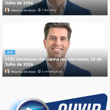
Julho de 2026
7 dias atrás
Mauricio De Jesus
XTB
XTB | Destaques da manhã nos mercados, 28 de
Julho de 2026
1 semana atrás
Mauricio De Jesus