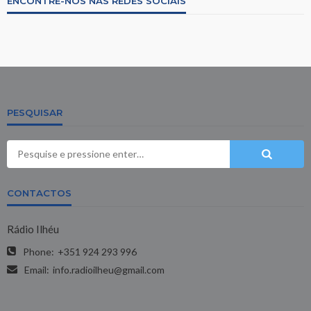
ENCONTRE-NOS NAS REDES SOCIAIS
PESQUISAR
CONTACTOS
Rádio Ilhéu
Phone:
+351 924 293 996
Email:
info.radioilheu@gmail.com