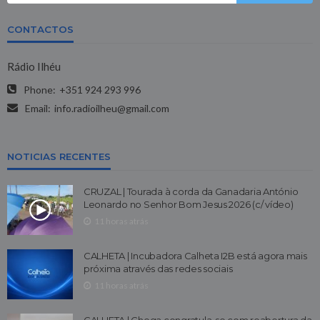
CONTACTOS
Rádio Ilhéu
Phone:
+351 924 293 996
Email:
info.radioilheu@gmail.com
NOTICIAS RECENTES
CRUZAL | Tourada à corda da Ganadaria António
Leonardo no Senhor Bom Jesus 2026 (c/ vídeo)
11 horas atrás
CALHETA | Incubadora Calheta I2B está agora mais
próxima através das redes sociais
11 horas atrás
CALHETA | Chega congratula-se com reabertura da