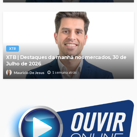
XTB
XTB | Destaques da manhã nos mercados, 30 de
Julho de 2026
1 semana atrás
Mauricio De Jesus