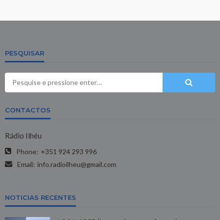
PESQUISAR
CONTACTOS
Rádio Ilhéu
Phone:
+351 924 293 996
Email:
info.radioilheu@gmail.com
NOTICIAS RECENTES