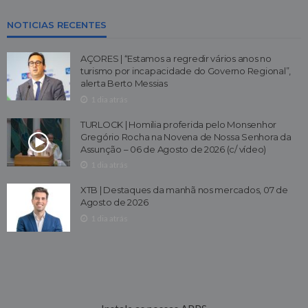
NOTICIAS RECENTES
AÇORES | “Estamos a regredir vários anos no
turismo por incapacidade do Governo Regional”,
alerta Berto Messias
1 dia atrás
TURLOCK | Homilia proferida pelo Monsenhor
Gregório Rocha na Novena de Nossa Senhora da
Assunção – 06 de Agosto de 2026 (c/ vídeo)
1 dia atrás
XTB | Destaques da manhã nos mercados, 07 de
Agosto de 2026
1 dia atrás