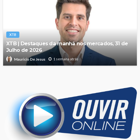
XTB
XTB | Destaques da manhã nos mercados, 31 de
Julho de 2026
1 semana atrás
Mauricio De Jesus