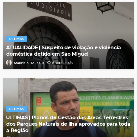
ÚLTIMAS
ATUALIDADE | Suspeito de violação e violência
doméstica detido em São Miguel
6 horas atrás
Mauricio De Jesus
ÚLTIMAS
ÚLTIMAS | Planos de Gestão das Áreas Terrestres
dos Parques Naturais de Ilha aprovados para toda
a Região