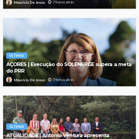
7 horas atrás
Mauricio De Jesus
ÚLTIMAS
AÇORES | Execução do SOLENERGE supera a meta
do PRR
7 horas atrás
Mauricio De Jesus
ÚLTIMAS
ATUALIDADE | António Ventura apresenta