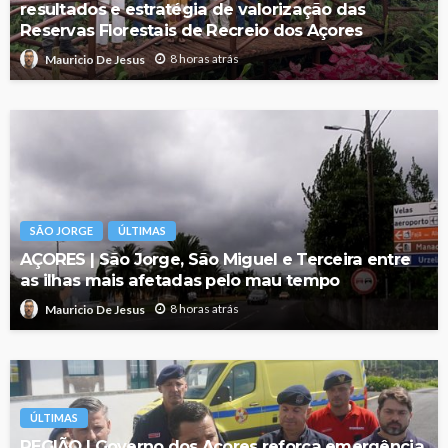
resultados e estratégia de valorização das
Reservas Florestais de Recreio dos Açores
8 horas atrás
Mauricio De Jesus
SÃO JORGE
ÚLTIMAS
AÇORES | São Jorge, São Miguel e Terceira entre
as ilhas mais afetadas pelo mau tempo
8 horas atrás
Mauricio De Jesus
ÚLTIMAS
REGIÃO | Governo dos Açores reforça emergência