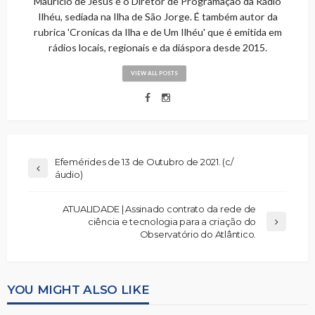
Maurício de Jesus é o Diretor de Programação da Rádio
Ilhéu, sediada na Ilha de São Jorge. É também autor da
rubrica 'Cronicas da Ilha e de Um Ilhéu' que é emitida em
rádios locais, regionais e da diáspora desde 2015.
VIEW ALL POSTS
Efemérides de 13 de Outubro de 2021. (c/
áudio)
ATUALIDADE | Assinado contrato da rede de
ciência e tecnologia para a criação do
Observatório do Atlântico.
YOU MIGHT ALSO LIKE