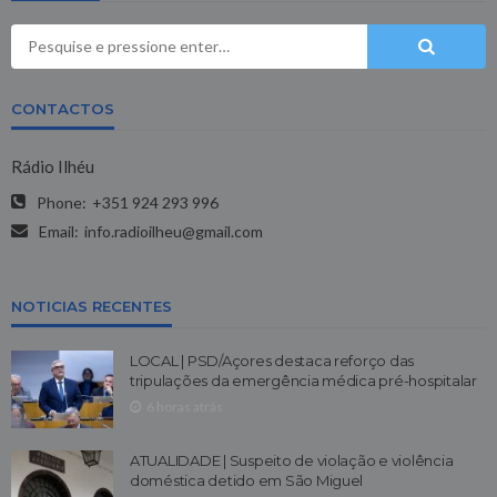
CONTACTOS
Rádio Ilhéu
Phone:
+351 924 293 996
Email:
info.radioilheu@gmail.com
NOTICIAS RECENTES
LOCAL | PSD/Açores destaca reforço das
tripulações da emergência médica pré-hospitalar
6 horas atrás
ATUALIDADE | Suspeito de violação e violência
doméstica detido em São Miguel