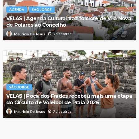
AGENDA
SÃO JORGE
VELAS | Agenda Cultural traz folclore de Vila Nova
de Poiares ao Concelho
3 dias atrás
Mauricio De Jesus
SÃO JORGE
VELAS | Poça dos Frades recebeu mais uma etapa
do Circuito de Voleibol de Praia 2026
3 dias atrás
Mauricio De Jesus