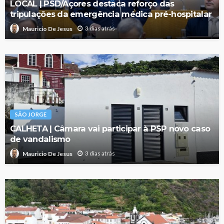
LOCAL | PSD/Açores destaca reforço das
tripulações da emergência médica pré-hospitalar
3 dias atrás
Mauricio De Jesus
SÃO JORGE
CALHETA | Câmara vai participar à PSP novo caso
de vandalismo
3 dias atrás
Mauricio De Jesus