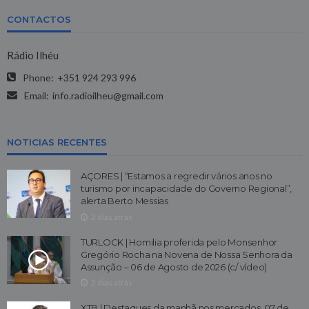
CONTACTOS
Rádio Ilhéu
Phone:
+351 924 293 996
Email:
info.radioilheu@gmail.com
NOTICIAS RECENTES
AÇORES | “Estamos a regredir vários anos no
turismo por incapacidade do Governo Regional”,
alerta Berto Messias
2 dias atrás
TURLOCK | Homilia proferida pelo Monsenhor
Gregório Rocha na Novena de Nossa Senhora da
Assunção – 06 de Agosto de 2026 (c/ vídeo)
2 dias atrás
XTB | Destaques da manhã nos mercados, 07 de