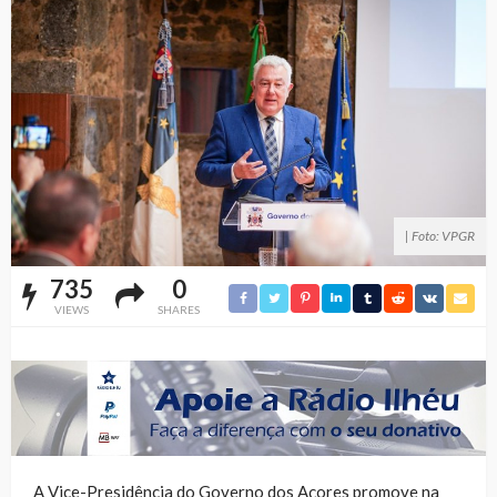
| Foto: VPGR
735
0
VIEWS
SHARES
A Vice-Presidência do Governo dos Açores promove na