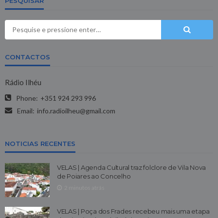
PESQUISAR
CONTACTOS
Rádio Ilhéu
Phone:
+351 924 293 996
Email:
info.radioilheu@gmail.com
NOTICIAS RECENTES
VELAS | Agenda Cultural traz folclore de Vila Nova
de Poiares ao Concelho
2 minutos atrás
VELAS | Poça dos Frades recebeu mais uma etapa