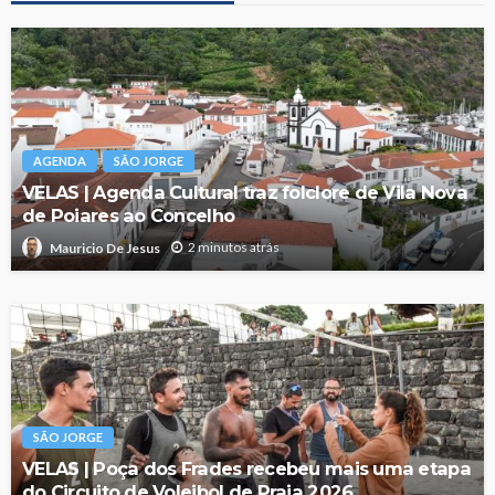
AGENDA
SÃO JORGE
VELAS | Agenda Cultural traz folclore de Vila Nova
de Poiares ao Concelho
2 minutos atrás
Mauricio De Jesus
SÃO JORGE
VELAS | Poça dos Frades recebeu mais uma etapa
do Circuito de Voleibol de Praia 2026