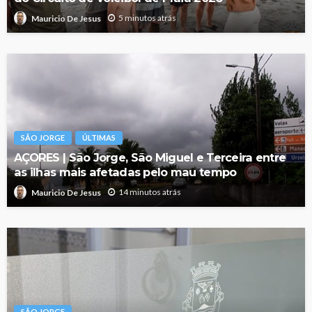
5 minutos atrás
Mauricio De Jesus
SÃO JORGE
ÚLTIMAS
AÇORES | São Jorge, São Miguel e Terceira entre
as ilhas mais afetadas pelo mau tempo
14 minutos atrás
Mauricio De Jesus
SÃO JORGE