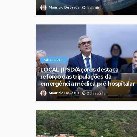
Mauricio De Jesus
1 dia atrás
SÃO JORGE
LOCAL | PSD/Açores destaca
reforço das tripulações da
emergência médica pré-hospitalar
Mauricio De Jesus
2 dias atrás