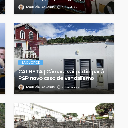
Mauricio De Jesus
1 dia atrás
SÃO JORGE
CALHETA | Câmara vai participar à
PSP novo caso de vandalismo
Mauricio De Jesus
2 dias atrás