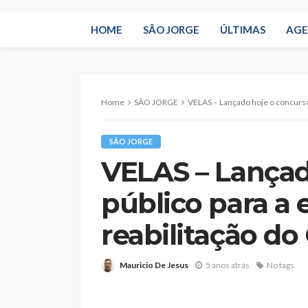
HOME
SÃO JORGE
ÚLTIMAS
AG
Home
SÃO JORGE
VELAS – Lançado hoje o concurso público pa
SÃO JORGE
VELAS – Lançad
público para a
reabilitação do
Mauricio De Jesus
5 anos atrás
No tags