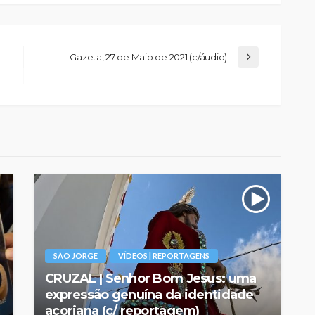
Gazeta, 27 de Maio de 2021 (c/áudio)
SÃO JORGE
VÍDEOS | REPORTAGENS
CRUZAL | Senhor Bom Jesus: uma
expressão genuína da identidade
açoriana (c/ reportagem)