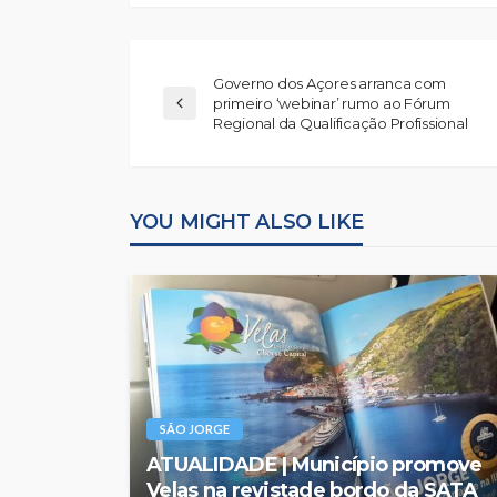
Governo dos Açores arranca com
primeiro ‘webinar’ rumo ao Fórum
Regional da Qualificação Profissional
YOU MIGHT ALSO LIKE
SÃO JORGE
ATUALIDADE | Município promove
Velas na revistade bordo da SATA