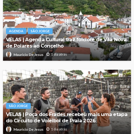
AGENDA
SÃO JORGE
VELAS | Agenda Cultural traz folclore de Vila Nova
de Poiares ao Concelho
1 dia atrás
Mauricio De Jesus
SÃO JORGE
VELAS | Poça dos Frades recebeu mais uma etapa
do Circuito de Voleibol de Praia 2026
1 dia atrás
Mauricio De Jesus