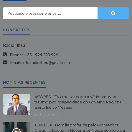
CONTACTOS
Rádio Ilhéu
Phone:
+351 924 293 996
Email:
info.radioilheu@gmail.com
NOTICIAS RECENTES
AÇORES | “Estamos a regredir vários anos no
turismo por incapacidade do Governo Regional”,
alerta Berto Messias
4 horas atrás
TURLOCK | Homilia proferida pelo Monsenhor
Gregório Rocha na Novena de Nossa Senhora da