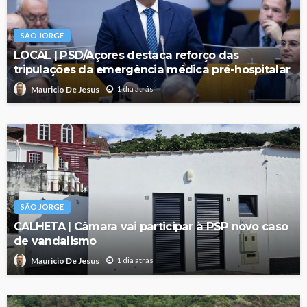
SÃO JORGE
LOCAL | PSD/Açores destaca reforço das
tripulações da emergência médica pré-hospitalar
1 dia atrás
Mauricio De Jesus
SÃO JORGE
CALHETA | Câmara vai participar à PSP novo caso
de vandalismo
1 dia atrás
Mauricio De Jesus