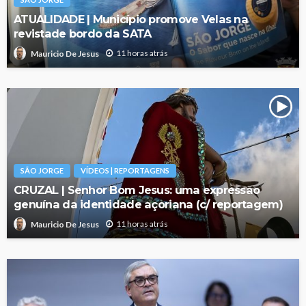
ATUALIDADE | Município promove Velas na
revistade bordo da SATA
11 horas atrás
Mauricio De Jesus
SÃO JORGE
VÍDEOS | REPORTAGENS
CRUZAL | Senhor Bom Jesus: uma expressão
genuína da identidade açoriana (c/ reportagem)
11 horas atrás
Mauricio De Jesus