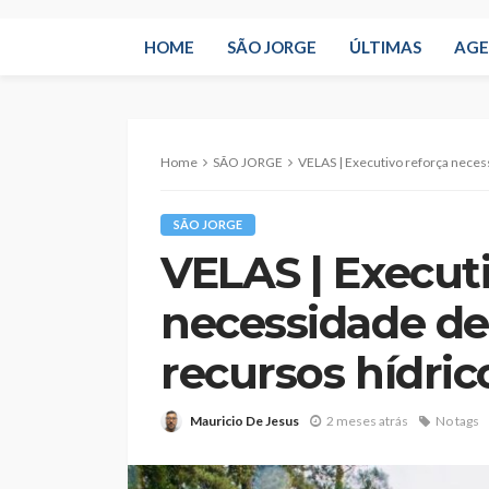
HOME
SÃO JORGE
ÚLTIMAS
AG
Home
SÃO JORGE
VELAS | Executivo reforça neces
SÃO JORGE
VELAS | Executi
necessidade de
recursos hídric
Mauricio De Jesus
2 meses atrás
No tags