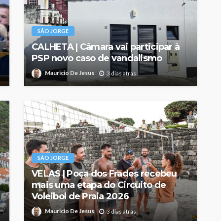
SÃO JORGE
CALHETA | Câmara vai participar à
PSP novo caso de vandalismo
Mauricio De Jesus
3 dias atrás
SÃO JORGE
VELAS | Poça dos Frades recebeu
mais uma etapa do Circuito de
Voleibol de Praia 2026
Mauricio De Jesus
3 dias atrás