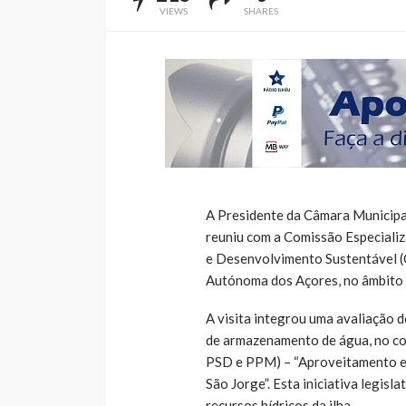
VIEWS
SHARES
A Presidente da Câmara Municipa
reuniu com a Comissão Especiali
e Desenvolvimento Sustentável (
Autónoma dos Açores, no âmbito d
A visita integrou uma avaliação d
de armazenamento de água, no con
PSD e PPM) – “Aproveitamento e 
São Jorge”. Esta iniciativa legisl
recursos hídricos da ilha.