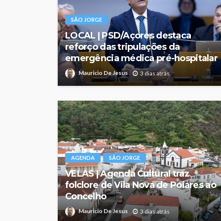
SÃO JORGE
LOCAL | PSD/Açores destaca
reforço das tripulações da
emergência médica pré-hospitalar
Mauricio De Jesus
3 dias atrás
AGENDA
SÃO JORGE
VELAS | Agenda Cultural traz
folclore de Vila Nova de Poiares ao
Concelho
Mauricio De Jesus
3 dias atrás