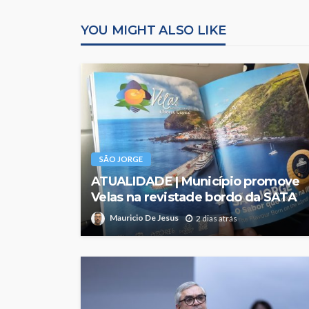
YOU MIGHT ALSO LIKE
SÃO JORGE
ATUALIDADE | Município promove
Velas na revistade bordo da SATA
Mauricio De Jesus
2 dias atrás