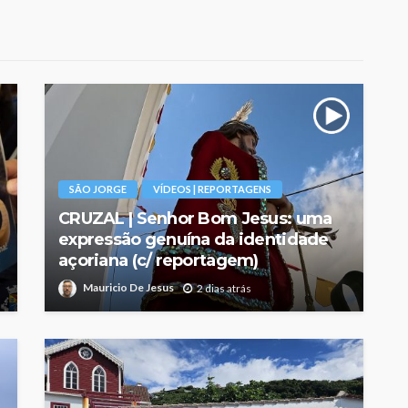
SÃO JORGE
VÍDEOS | REPORTAGENS
CRUZAL | Senhor Bom Jesus: uma
expressão genuína da identidade
açoriana (c/ reportagem)
Mauricio De Jesus
2 dias atrás