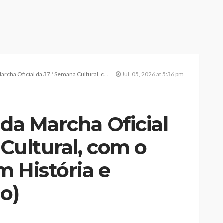
37.ª Semana Cultural, com o tema “Velas com História e Futuro” (c/ vídeo)
Jul. 05, 2026 at 5:36 pm
 da Marcha Oficial
Cultural, com o
 História e
eo)