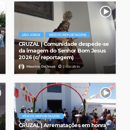
SÃO JORGE
VÍDEOS | REPORTAGENS
é
CRUZAL | Comunidade despede-se
da imagem do Senhor Bom Jesus
2026 (c/ reportagem)
Mauricio De Jesus
2 dias atrás
VÍDEOS | REPORTAGENS
CRUZAL | Arrematações em honra