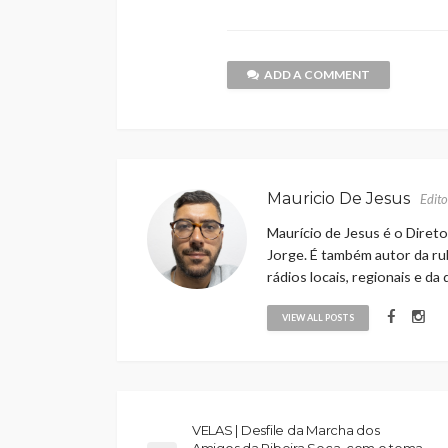
ADD A COMMENT
Mauricio De Jesus
Edito
Maurício de Jesus é o Direto
Jorge. É também autor da rub
rádios locais, regionais e da
VIEW ALL POSTS
VELAS | Desfile da Marcha dos
Amigos da Ribeira Seca, com o tema