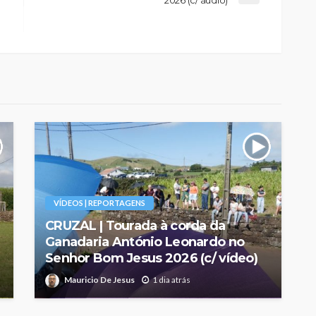
VÍDEOS | REPORTAGENS
CRUZAL | Tourada à corda da
Ganadaria António Leonardo no
Senhor Bom Jesus 2026 (c/ vídeo)
Mauricio De Jesus
1 dia atrás