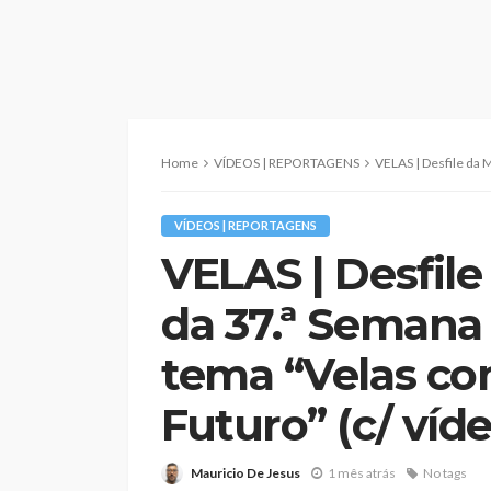
Home
VÍDEOS | REPORTAGENS
VELAS | Desfile da Marcha Oficial da 
VÍDEOS | REPORTAGENS
VELAS | Desfile
da 37.ª Semana 
tema “Velas com
Futuro” (c/ víd
Mauricio De Jesus
1 mês atrás
No tags