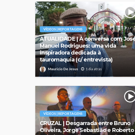
VÍDEOS | REPORTAGENS
ATUALIDADE | À conversa com Jos
Manuel Rodrigues: uma vida
inspiradora dedicada à
tauromaquia (c/ entrevista)
Mauricio De Jesus
1 dia atrás
VÍDEOS | REPORTAGENS
CRUZAL | Desgarrada entre Bruno
Oliveira, Jorge Sebastião e Roberto