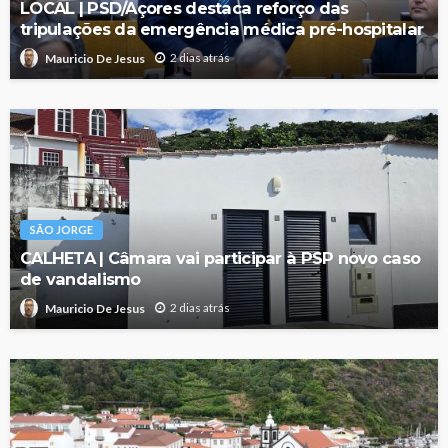
LOCAL | PSD/Açores destaca reforço das
tripulações da emergência médica pré-hospitalar
2 dias atrás
Mauricio De Jesus
SÃO JORGE
CALHETA | Câmara vai participar à PSP novo caso
de vandalismo
2 dias atrás
Mauricio De Jesus