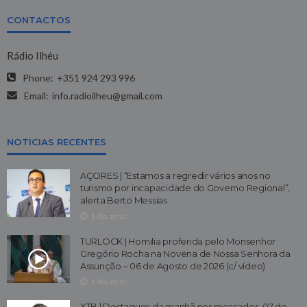
CONTACTOS
Rádio Ilhéu
Phone:
+351 924 293 996
Email:
info.radioilheu@gmail.com
NOTICIAS RECENTES
AÇORES | “Estamos a regredir vários anos no
turismo por incapacidade do Governo Regional”,
alerta Berto Messias
1 dia atrás
TURLOCK | Homilia proferida pelo Monsenhor
Gregório Rocha na Novena de Nossa Senhora da
Assunção – 06 de Agosto de 2026 (c/ vídeo)
1 dia atrás
XTB | Destaques da manhã nos mercados, 07 de