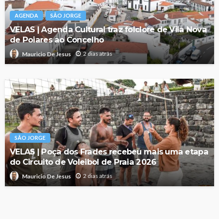
AGENDA
SÃO JORGE
VELAS | Agenda Cultural traz folclore de Vila Nova
de Poiares ao Concelho
2 dias atrás
Mauricio De Jesus
SÃO JORGE
VELAS | Poça dos Frades recebeu mais uma etapa
do Circuito de Voleibol de Praia 2026
2 dias atrás
Mauricio De Jesus