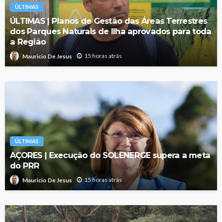
ÚLTIMAS
ÚLTIMAS | Planos de Gestão das Áreas Terrestres
dos Parques Naturais de Ilha aprovados para toda
a Região
15 horas atrás
Mauricio De Jesus
ÚLTIMAS
AÇORES | Execução do SOLENERGE supera a meta
do PRR
15 horas atrás
Mauricio De Jesus