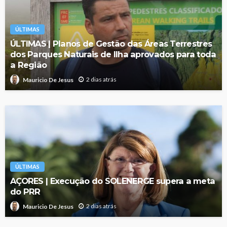
ÚLTIMAS
ÚLTIMAS | Planos de Gestão das Áreas Terrestres
dos Parques Naturais de Ilha aprovados para toda
a Região
2 dias atrás
Mauricio De Jesus
ÚLTIMAS
AÇORES | Execução do SOLENERGE supera a meta
do PRR
2 dias atrás
Mauricio De Jesus