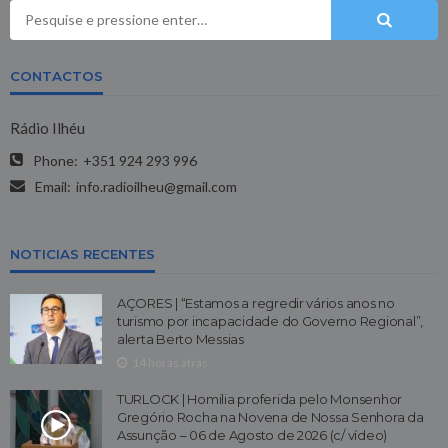
CONTACTOS
Rádio Ilhéu
Phone:
+351 924 293 996
Email:
info.radioilheu@gmail.com
NOTICIAS RECENTES
AÇORES | “Estamos a regredir vários anos no
turismo por incapacidade do Governo Regional”,
alerta Berto Messias
14 horas atrás
TURLOCK | Homilia proferida pelo Monsenhor
Gregório Rocha na Novena de Nossa Senhora da
Assunção – 06 de Agosto de 2026 (c/ vídeo)