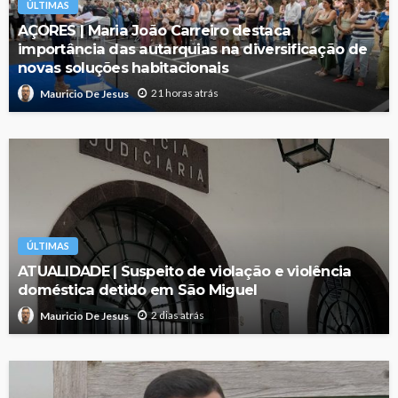
ÚLTIMAS
AÇORES | Maria João Carreiro destaca
importância das autarquias na diversificação de
novas soluções habitacionais
21 horas atrás
Mauricio De Jesus
ÚLTIMAS
ATUALIDADE | Suspeito de violação e violência
doméstica detido em São Miguel
2 dias atrás
Mauricio De Jesus