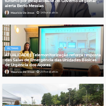
turismo por incapacidade do Governo Regional”,
alerta Berto Messias
14 horas atrás
Mauricio De Jesus
ÚLTIMAS
ATUALIDADE | Telemonitorização reforça resposta
das Salas de Emergência das Unidades Básicas
de Urgência dos Açores
20 horas atrás
Mauricio De Jesus