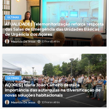
ÚLTIMAS
ATUALIDADE | Telemonitorização reforça resposta
das Salas de Emergência das Unidades Básicas
de Urgência dos Açores
13 horas atrás
Mauricio De Jesus
ÚLTIMAS
AÇORES | Maria João Carreiro destaca
importância das autarquias na diversificação de
novas soluções habitacionais
13 horas atrás
Mauricio De Jesus