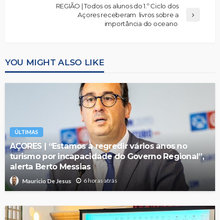
REGIÃO | Todos os alunos do 1.º Ciclo dos
Açores receberam livros sobre a
importância do oceano
YOU MIGHT ALSO LIKE
ÚLTIMAS
AÇORES | “Estamos a regredir vários anos no
turismo por incapacidade do Governo Regional”,
alerta Berto Messias
6 horas atrás
Mauricio De Jesus