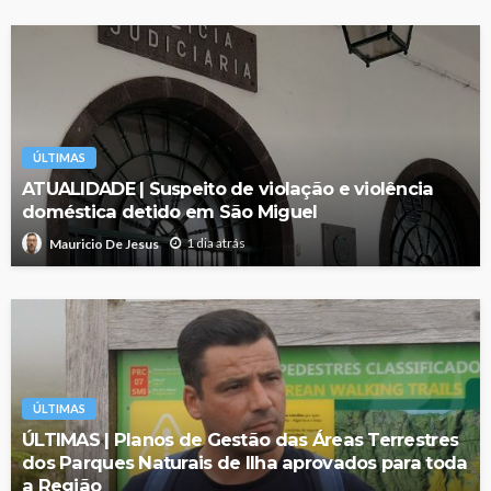
ÚLTIMAS
ATUALIDADE | Suspeito de violação e violência
doméstica detido em São Miguel
1 dia atrás
Mauricio De Jesus
ÚLTIMAS
ÚLTIMAS | Planos de Gestão das Áreas Terrestres
dos Parques Naturais de Ilha aprovados para toda
a Região