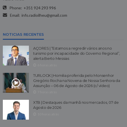
Phone:
+351 924 293 996
Email:
info.radioilheu@gmail.com
NOTICIAS RECENTES
AÇORES | “Estamos a regredir vários anos no
turismo por incapacidade do Governo Regional”,
alerta Berto Messias
6 horas atrás
TURLOCK | Homilia proferida pelo Monsenhor
Gregório Rocha na Novena de Nossa Senhora da
Assunção – 06 de Agosto de 2026 (c/ vídeo)
7 horas atrás
XTB | Destaques da manhã nos mercados, 07 de
Agosto de 2026
10 horas atrás