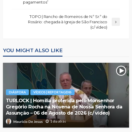
pagamentos”
TOPO | Rancho de Romeiros de N.ª Sr.ª do
Rosário: chegada à Igreja de São Francisco
(c/ vídeo)
YOU MIGHT ALSO LIKE
DIÁSPORA
VÍDEOS | REPORTAGENS
TURLOCK | Homilia proferida pelo Monsenhor
Gregório Rocha na Novena de Nossa Senhora da
Assunção – 06 de Agosto de 2026 (c/ vídeo)
1 dia atrás
Mauricio De Jesus