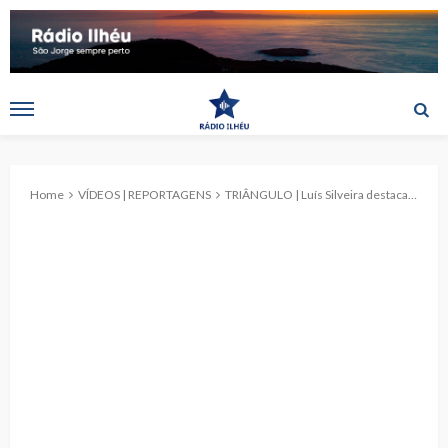
Home
VÍDEOS | REPORTAGENS
TRIÂNGULO | Luís Silveira destaca a forte presença dos Municípios das ilhas de São Jorge, Pico e Faial na BTL’25 (c/ reportagem)