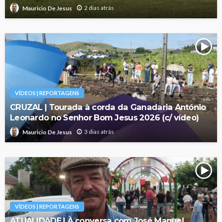
2 dias atrás
Mauricio De Jesus
VÍDEOS | REPORTAGENS
CRUZAL | Tourada à corda da Ganadaria António
Leonardo no Senhor Bom Jesus 2026 (c/ vídeo)
3 dias atrás
Mauricio De Jesus
VÍDEOS | REPORTAGENS
ATUALIDADE | À conversa com José Manuel