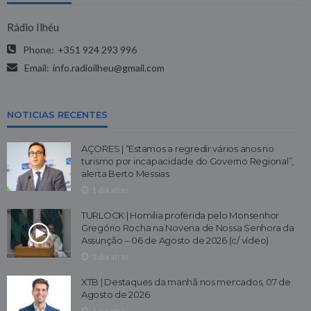
Rádio Ilhéu
Phone:
+351 924 293 996
Email:
info.radioilheu@gmail.com
NOTICIAS RECENTES
AÇORES | “Estamos a regredir vários anos no
turismo por incapacidade do Governo Regional”,
alerta Berto Messias
1 dia atrás
TURLOCK | Homilia proferida pelo Monsenhor
Gregório Rocha na Novena de Nossa Senhora da
Assunção – 06 de Agosto de 2026 (c/ vídeo)
1 dia atrás
XTB | Destaques da manhã nos mercados, 07 de
Agosto de 2026
1 dia atrás