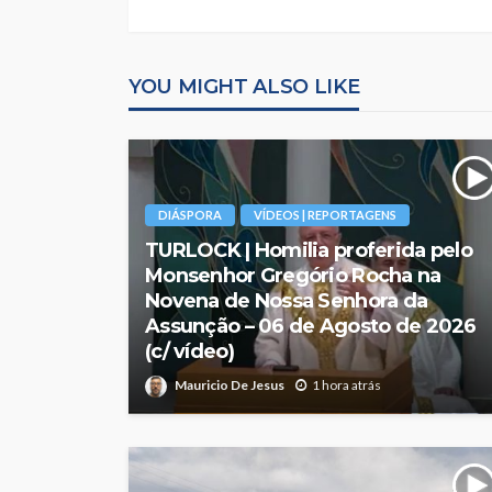
YOU MIGHT ALSO LIKE
DIÁSPORA
VÍDEOS | REPORTAGENS
TURLOCK | Homilia proferida pelo
Monsenhor Gregório Rocha na
Novena de Nossa Senhora da
Assunção – 06 de Agosto de 2026
(c/ vídeo)
Mauricio De Jesus
1 hora atrás