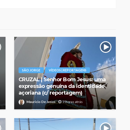
SÃO JORGE
VÍDEOS | REPORTAGENS
CRUZAL | Senhor Bom Jesus: uma
expressão genuína da identidade
açoriana (c/ reportagem)
Mauricio De Jesus
7 horas atrás