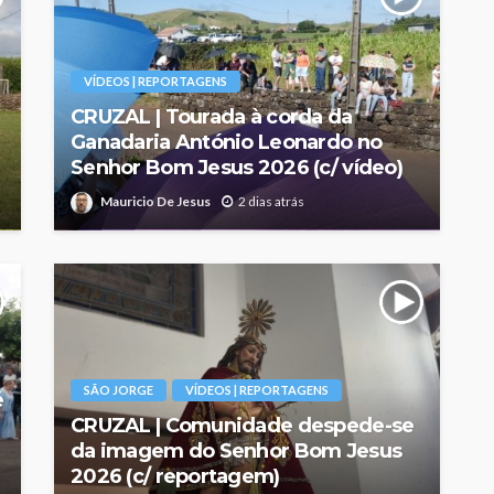
VÍDEOS | REPORTAGENS
CRUZAL | Tourada à corda da
Ganadaria António Leonardo no
Senhor Bom Jesus 2026 (c/ vídeo)
Mauricio De Jesus
2 dias atrás
SÃO JORGE
VÍDEOS | REPORTAGENS
é
CRUZAL | Comunidade despede-se
da imagem do Senhor Bom Jesus
2026 (c/ reportagem)