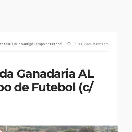
aria AL no antigo Campo de Futebol (c/ vídeo)
Jun. 11, 2026 at 8:21 am
da Ganadaria AL
o de Futebol (c/