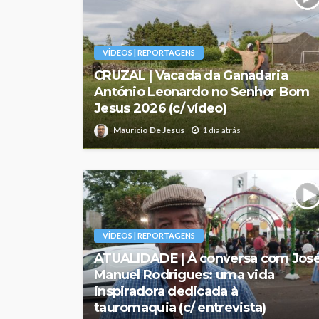
VÍDEOS | REPORTAGENS
CRUZAL | Vacada da Ganadaria
António Leonardo no Senhor Bom
Jesus 2026 (c/ vídeo)
Mauricio De Jesus
1 dia atrás
VÍDEOS | REPORTAGENS
ATUALIDADE | À conversa com Jos
Manuel Rodrigues: uma vida
inspiradora dedicada à
tauromaquia (c/ entrevista)