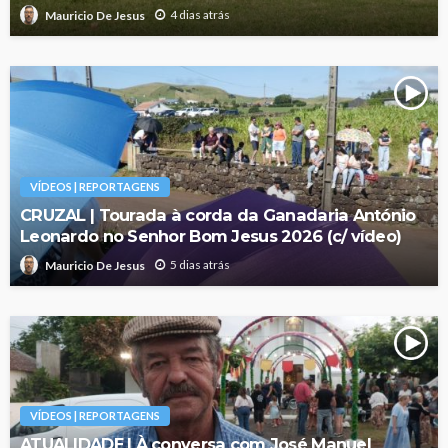
4 dias atrás
Mauricio De Jesus
VÍDEOS | REPORTAGENS
CRUZAL | Tourada à corda da Ganadaria António
Leonardo no Senhor Bom Jesus 2026 (c/ vídeo)
5 dias atrás
Mauricio De Jesus
VÍDEOS | REPORTAGENS
ATUALIDADE | À conversa com José Manuel