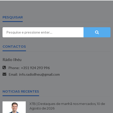
PESQUISAR
CONTACTOS
Rádio Ilhéu
Phone:
+351 924 293 996
Email:
info.radioilheu@gmail.com
NOTICIAS RECENTES
XTB | Destaques de manhã nos mercados, 10 de
Agosto de 2026