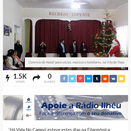
'Convívio de Natal' para sócios, músicos e familiares, na Vila do Topo.
1.5K
0
VIEWS
SHARES
‘Há Vida No Campo’ esteve estes dias na Filarmónica