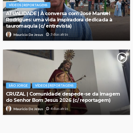
VÍDEOS | REPORTAGENS
ATUALIDADE | À conversa com José Manuel
Rodrigues: uma vida inspiradora dedicada à
tauromaquia (c/ entrevista)
3 dias atrás
Mauricio De Jesus
SÃO JORGE
VÍDEOS | REPORTAGENS
CRUZAL | Comunidade despede-se da imagem
do Senhor Bom Jesus 2026 (c/ reportagem)
4 dias atrás
Mauricio De Jesus