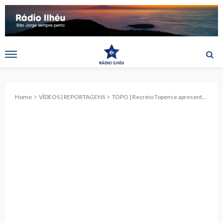
Home
VÍDEOS | REPORTAGENS
TOPO | Recreio Topense apresenta ‘Convívio de Natal’ a sócios, músicos e familiares. (c/reportagem)