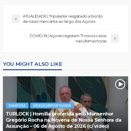
ATUALIDADE | Tripulante resgatado a bordo
de navio mercante ao largo dos Açores
COVID-19 | Açores registam 71 novos casos
nas últimas horas
YOU MIGHT ALSO LIKE
DIÁSPORA
VÍDEOS | REPORTAGENS
TURLOCK | Homilia proferida pelo Monsenhor
Gregório Rocha na Novena de Nossa Senhora da
Assunção – 06 de Agosto de 2026 (c/ vídeo)