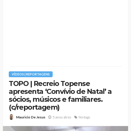
VÍDEOS | REPORTAGENS
TOPO | Recreio Topense
apresenta ‘Convívio de Natal’ a
sócios, músicos e familiares.
(c/reportagem)
5 anos atrás
No tags
Mauricio De Jesus