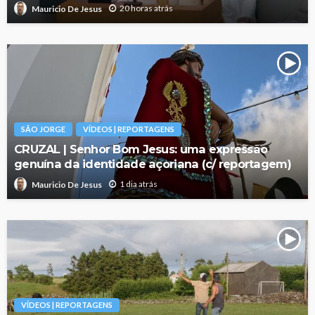
20 horas atrás
Mauricio De Jesus
SÃO JORGE
VÍDEOS | REPORTAGENS
CRUZAL | Senhor Bom Jesus: uma expressão
genuína da identidade açoriana (c/ reportagem)
1 dia atrás
Mauricio De Jesus
VÍDEOS | REPORTAGENS