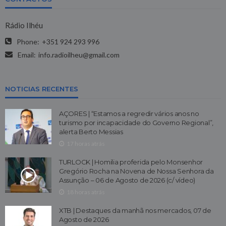
Rádio Ilhéu
Phone:
+351 924 293 996
Email:
info.radioilheu@gmail.com
NOTICIAS RECENTES
AÇORES | “Estamos a regredir vários anos no
turismo por incapacidade do Governo Regional”,
alerta Berto Messias
17 horas atrás
TURLOCK | Homilia proferida pelo Monsenhor
Gregório Rocha na Novena de Nossa Senhora da
Assunção – 06 de Agosto de 2026 (c/ vídeo)
18 horas atrás
XTB | Destaques da manhã nos mercados, 07 de
Agosto de 2026