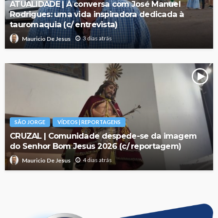
ATUALIDADE | À conversa com José Manuel
Rodrigues: uma vida inspiradora dedicada à
tauromaquia (c/ entrevista)
3 dias atrás
Mauricio De Jesus
SÃO JORGE
VÍDEOS | REPORTAGENS
CRUZAL | Comunidade despede-se da imagem
do Senhor Bom Jesus 2026 (c/ reportagem)
4 dias atrás
Mauricio De Jesus