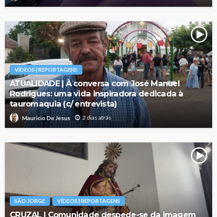
VÍDEOS | REPORTAGENS
ATUALIDADE | À conversa com José Manuel
Rodrigues: uma vida inspiradora dedicada à
tauromaquia (c/ entrevista)
2 dias atrás
Mauricio De Jesus
SÃO JORGE
VÍDEOS | REPORTAGENS
CRUZAL | Comunidade despede-se da imagem