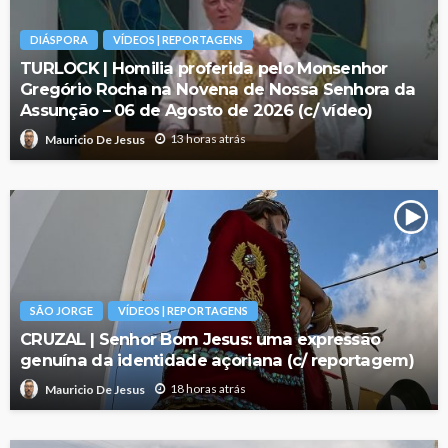
DIÁSPORA
VÍDEOS | REPORTAGENS
TURLOCK | Homilia proferida pelo Monsenhor
Gregório Rocha na Novena de Nossa Senhora da
Assunção – 06 de Agosto de 2026 (c/ vídeo)
13 horas atrás
Mauricio De Jesus
SÃO JORGE
VÍDEOS | REPORTAGENS
CRUZAL | Senhor Bom Jesus: uma expressão
genuína da identidade açoriana (c/ reportagem)
18 horas atrás
Mauricio De Jesus