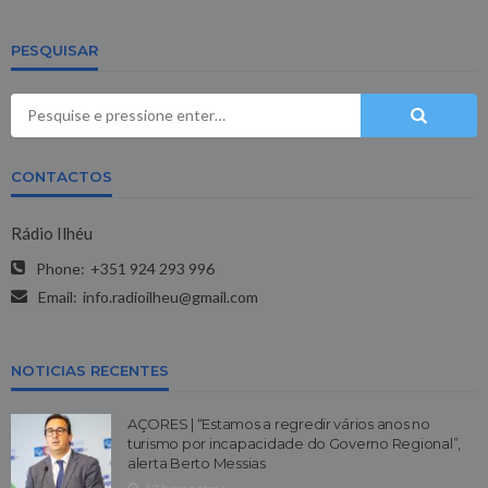
PESQUISAR
CONTACTOS
Rádio Ilhéu
Phone:
+351 924 293 996
Email:
info.radioilheu@gmail.com
NOTICIAS RECENTES
AÇORES | “Estamos a regredir vários anos no
turismo por incapacidade do Governo Regional”,
alerta Berto Messias