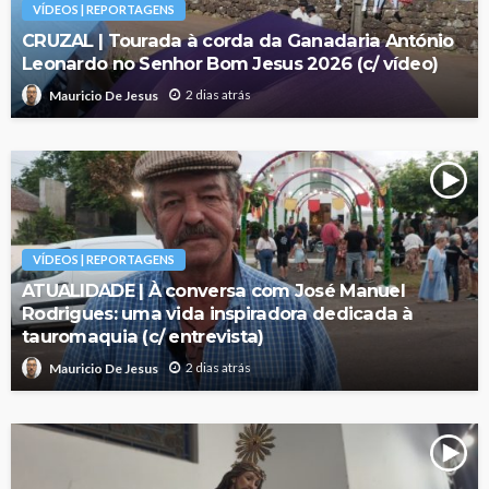
VÍDEOS | REPORTAGENS
CRUZAL | Tourada à corda da Ganadaria António
Leonardo no Senhor Bom Jesus 2026 (c/ vídeo)
2 dias atrás
Mauricio De Jesus
VÍDEOS | REPORTAGENS
ATUALIDADE | À conversa com José Manuel
Rodrigues: uma vida inspiradora dedicada à
tauromaquia (c/ entrevista)
2 dias atrás
Mauricio De Jesus