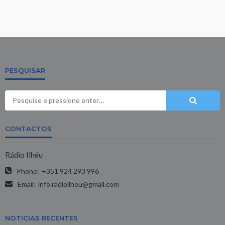
PESQUISAR
CONTACTOS
Rádio Ilhéu
Phone:
+351 924 293 996
Email:
info.radioilheu@gmail.com
NOTICIAS RECENTES