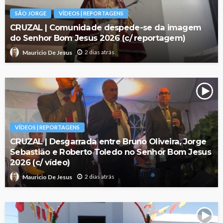
SÃO JORGE
VÍDEOS | REPORTAGENS
CRUZAL | Comunidade despede-se da imagem
do Senhor Bom Jesus 2026 (c/ reportagem)
2 dias atrás
Mauricio De Jesus
VÍDEOS | REPORTAGENS
CRUZAL | Desgarrada entre Bruno Oliveira, Jorge
Sebastião e Roberto Toledo no Senhor Bom Jesus
2026 (c/ vídeo)
2 dias atrás
Mauricio De Jesus