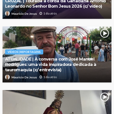
CRUZAL | Tourada à corda da Ganadaria António
Leonardo no Senhor Bom Jesus 2026 (c/ vídeo)
1 dia atrás
Mauricio De Jesus
VÍDEOS | REPORTAGENS
ATUALIDADE | À conversa com José Manuel
Rodrigues: uma vida inspiradora dedicada à
tauromaquia (c/ entrevista)
1 dia atrás
Mauricio De Jesus