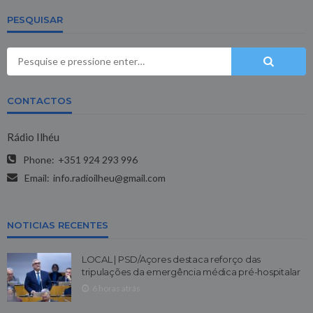
PESQUISAR
CONTACTOS
Rádio Ilhéu
Phone:
+351 924 293 996
Email:
info.radioilheu@gmail.com
NOTICIAS RECENTES
LOCAL | PSD/Açores destaca reforço das
tripulações da emergência médica pré-hospitalar
6 horas atrás