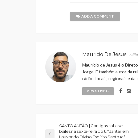
ADD A COMMENT
Mauricio De Jesus
Edito
Maurício de Jesus é o Direto
Jorge. É também autor da rub
rádios locais, regionais e da
VIEW ALL POSTS
SANTO ANTÃO | Cantigas soltas e
bailes na sexta-feira do 6.º Jantar em
Louvor do Divino Espírito Santo (c/