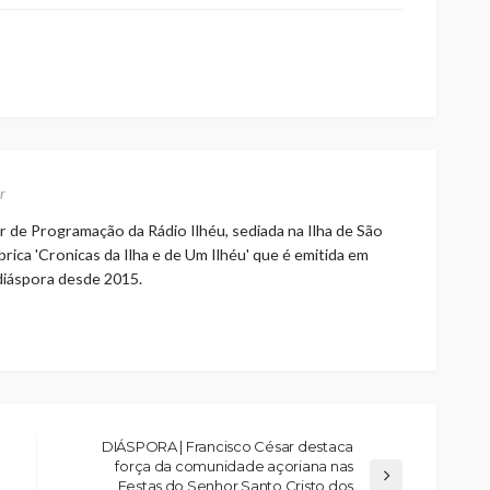
r
r de Programação da Rádio Ilhéu, sediada na Ilha de São
rica 'Cronicas da Ilha e de Um Ilhéu' que é emitida em
 diáspora desde 2015.
DIÁSPORA | Francisco César destaca
força da comunidade açoriana nas
Festas do Senhor Santo Cristo dos