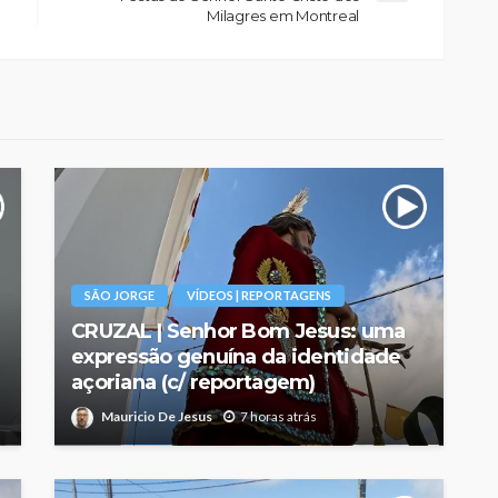
Milagres em Montreal
SÃO JORGE
VÍDEOS | REPORTAGENS
CRUZAL | Senhor Bom Jesus: uma
expressão genuína da identidade
açoriana (c/ reportagem)
Mauricio De Jesus
7 horas atrás