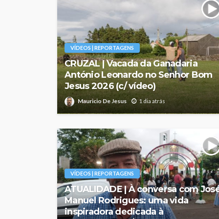
VÍDEOS | REPORTAGENS
CRUZAL | Vacada da Ganadaria
António Leonardo no Senhor Bom
Jesus 2026 (c/ vídeo)
Mauricio De Jesus
1 dia atrás
VÍDEOS | REPORTAGENS
ATUALIDADE | À conversa com Jos
Manuel Rodrigues: uma vida
inspiradora dedicada à