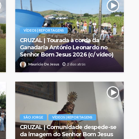
VÍDEOS | REPORTAGENS
CRUZAL | Tourada à corda da
Ganadaria António Leonardo no
Senhor Bom Jesus 2026 (c/ vídeo)
Mauricio De Jesus
2 dias atrás
SÃO JORGE
VÍDEOS | REPORTAGENS
é
CRUZAL | Comunidade despede-se
da imagem do Senhor Bom Jesus