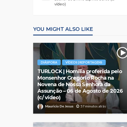
vídeo)
YOU MIGHT ALSO LIKE
DIÁSPORA
VÍDEOS | REPORTAGENS
TURLOCK | Homilia proferida pelo
Monsenhor Gregório Rocha na
Novena de Nossa Senhora da
Assunção – 06 de Agosto de 2026
(c/ vídeo)
Mauricio De Jesus
57 minutos atrás