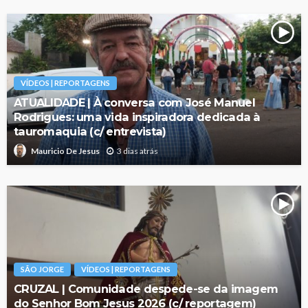
VÍDEOS | REPORTAGENS
ATUALIDADE | À conversa com José Manuel
Rodrigues: uma vida inspiradora dedicada à
tauromaquia (c/ entrevista)
3 dias atrás
Mauricio De Jesus
SÃO JORGE
VÍDEOS | REPORTAGENS
CRUZAL | Comunidade despede-se da imagem
do Senhor Bom Jesus 2026 (c/ reportagem)