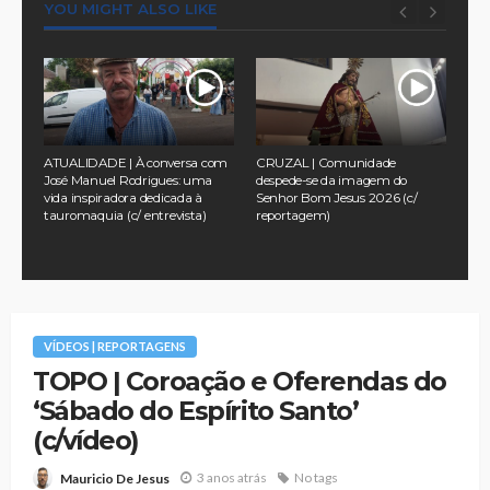
YOU MIGHT ALSO LIKE
com
CRUZAL | Comunidade
TURLOCK | Homilia proferida
CRU
a
despede-se da imagem do
pelo Monsenhor Gregório Rocha
uma
Senhor Bom Jesus 2026 (c/
na Novena de Nossa Senhora da
ide
reportagem)
Assunção – 06 de Agosto de
rep
2026 (c/ vídeo)
VÍDEOS | REPORTAGENS
TOPO | Coroação e Oferendas do
‘Sábado do Espírito Santo’
(c/vídeo)
3 anos atrás
No tags
Mauricio De Jesus