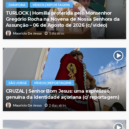
DIÁSPORA
VÍDEOS | REPORTAGENS
TURLOCK | Homilia proferida pelo Monsenhor
Gregório Rocha na Novena de Nossa Senhora da
Assunção – 06 de Agosto de 2026 (c/ vídeo)
1 dia atrás
Mauricio De Jesus
SÃO JORGE
VÍDEOS | REPORTAGENS
CRUZAL | Senhor Bom Jesus: uma expressão
genuína da identidade açoriana (c/ reportagem)
2 dias atrás
Mauricio De Jesus