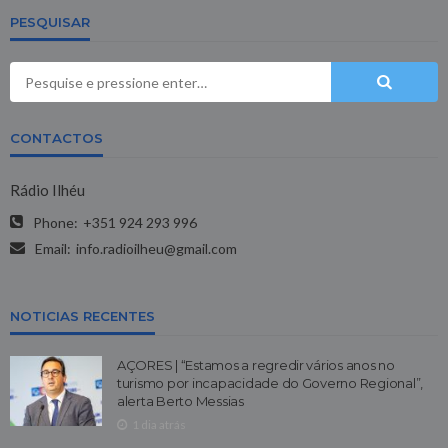
PESQUISAR
CONTACTOS
Rádio Ilhéu
Phone:
+351 924 293 996
Email:
info.radioilheu@gmail.com
NOTICIAS RECENTES
AÇORES | “Estamos a regredir vários anos no
turismo por incapacidade do Governo Regional”,
alerta Berto Messias
1 dia atrás